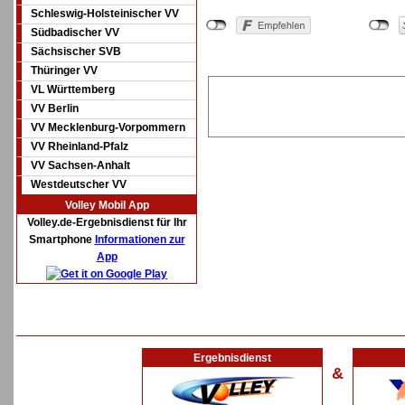
Schleswig-Holsteinischer VV
Südbadischer VV
Sächsischer SVB
Thüringer VV
VL Württemberg
VV Berlin
VV Mecklenburg-Vorpommern
VV Rheinland-Pfalz
VV Sachsen-Anhalt
Westdeutscher VV
Volley Mobil App
Volley.de-Ergebnisdienst für Ihr
Smartphone
Informationen zur
App
Ergebnisdienst
&