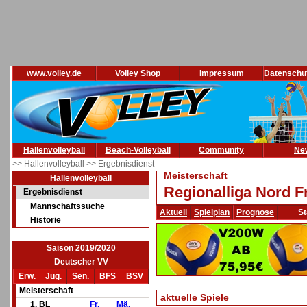
www.volley.de
Volley Shop
Impressum
Datenschu
Hallenvolleyball
Beach-Volleyball
Community
Ne
>> Hallenvolleyball
>> Ergebnisdienst
Meisterschaft
Hallenvolleyball
Regionalliga Nord F
Ergebnisdienst
Mannschaftssuche
Aktuell
Spielplan
Prognose
St
Historie
Saison 2019/2020
Deutscher VV
Erw.
Jug.
Sen.
BFS
BSV
Meisterschaft
aktuelle Spiele
1. BL
Fr.
Mä.