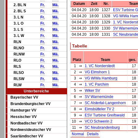
Datum
Zeit
Nr.
Team
2. BL N
Fr.
Mä.
04.04.20
18:00
1327
ESV Turbine G
2. BL S
Fr.
Mä.
04.04.20
18:00
1328
VG WiWa Ham
3. L N
Fr.
Mä.
04.04.20
18:00
1329
1. VC Norderst
3. L O
Fr.
Mä.
04.04.20
18:00
1330
SV Warnemün
3. L S
Fr.
Mä.
04.04.20
18:00
1331
SC Neubrande
3. L W
Fr.
Mä.
RLN
Fr.
Mä.
Tabelle
RLNO
Fr.
Mä.
RLNW
Fr.
Mä.
Platz
Team
ges.
RLO
Fr.
Mä.
1
⇒
1. VC Norderstedt
17
RLS
Fr.
Mä.
2
⇒
VG Elmshorn 1
18
RLSO
Fr.
Mä.
3
⇒
VG WiWa Hamburg
18
RLSW
Fr.
Mä.
4
⇒
1. VC Parchim
18
RLW
Fr.
Mä.
5
⇒
Wiker SV
17
Unterbereiche
6
⇒
SV Warnemünde
18
Bayerischer VV
7
⇒
SC Alstertal-Langenhorn
18
Brandenburgischer VV
8
⇒
Eimsbütteler TV 2
17
Hamburger VV
9
⇒
ESV Turbine Greifswald
18
Hessischer VV
10
⇒
VCO Schwerin 2
19
Nordbadischer VV
11
⇒
SC Neubrandenburg
18
Nordwestdeutscher VV
Normal
Details
Saarländischer VV