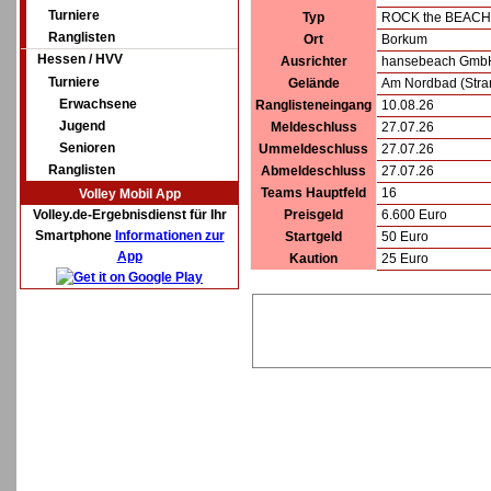
Turniere
Typ
ROCK the BEACH
Ranglisten
Ort
Borkum
Hessen / HVV
Ausrichter
hansebeach GmbH
Turniere
Gelände
Am Nordbad (Stra
Erwachsene
Ranglisteneingang
10.08.26
Jugend
Meldeschluss
27.07.26
Senioren
Ummeldeschluss
27.07.26
Ranglisten
Abmeldeschluss
27.07.26
Teams Hauptfeld
16
Volley Mobil App
Volley.de-Ergebnisdienst für Ihr
Preisgeld
6.600 Euro
Smartphone
Informationen zur
Startgeld
50 Euro
App
Kaution
25 Euro