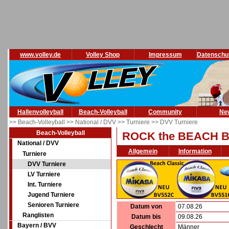
www.volley.de
Volley Shop
Impressum
Datenschu
Hallenvolleyball
Beach-Volleyball
Community
Ne
>> Beach-Volleyball
>> National / DVV
>> Turniere
>> DVV Turniere
Beach-Volleyball
ROCK the BEACH 
National / DVV
Allgemein
Information
Turniere
DVV Turniere
LV Turniere
Int. Turniere
Jugend Turniere
Senioren Turniere
Datum von
07.08.26
Ranglisten
Datum bis
09.08.26
Bayern / BVV
Geschlecht
Männer