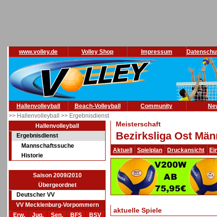
www.volley.de
Volley Shop
Impressum
Datenschu
Hallenvolleyball
Beach-Volleyball
Community
Ne
>> Hallenvolleyball
>> Ergebnisdienst
Meisterschaft
Hallenvolleyball
Bezirksliga Ost Män
Ergebnisdienst
Mannschaftssuche
Aktuell
Spielplan
Druckansicht
Ei
Historie
Saison 2009/2010
Übergeordnet
Deutscher VV
VV Mecklenburg-Vorpommern
aktuelle Spiele
Erw.
Jug.
Sen.
BFS
BSV