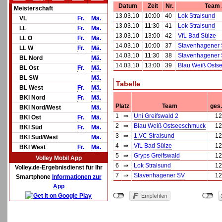
Datum
Zeit
Nr.
Team
Meisterschaft
13.03.10
10:00
40
Lok Stralsund
VL
Fr.
Mä.
13.03.10
11:30
41
Lok Stralsund
LL
Fr.
Mä.
13.03.10
13:00
42
VfL Bad Sülze
LL O
Fr.
Mä.
14.03.10
10:00
37
Stavenhagener
LL W
Fr.
Mä.
14.03.10
11:30
38
Stavenhagener
BL Nord
Mä.
14.03.10
13:00
39
Blau Weiß Osts
BL Ost
Fr.
Mä.
BL SW
Mä.
Tabelle
BL West
Fr.
Mä.
BKl Nord
Fr.
Mä.
Platz
Team
ges.
BKl Nord/West
Mä.
1
⇒
Uni Greifswald 2
12
BKl Ost
Fr.
Mä.
2
⇒
Blau Weiß Ostseeschmuck
12
BKl Süd
Fr.
Mä.
3
⇒
1.VC Stralsund
12
BKl Süd/West
Mä.
4
⇒
VfL Bad Sülze
12
BKl West
Fr.
Mä.
5
⇒
Gryps Greifswald
12
Volley Mobil App
6
⇒
Lok Stralsund
12
Volley.de-Ergebnisdienst für Ihr
7
⇒
Stavenhagener SV
12
Smartphone
Informationen zur
App