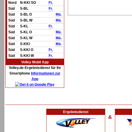
Nord
N-KKl SO
Fr.
Süd
S-BL
Fr.
Süd
S-BL O
Mä.
Süd
S-BL W
Mä.
Süd
S-KL
Fr.
Süd
S-KL O
Mä.
Süd
S-KL W
Mä.
Süd
S-KKl
Mä.
Süd
S-KKl O
Fr.
Süd
S-KKl W
Fr.
Volley Mobil App
Volley.de-Ergebnisdienst für Ihr
Smartphone
Informationen zur
App
Ergebnisdienst
&