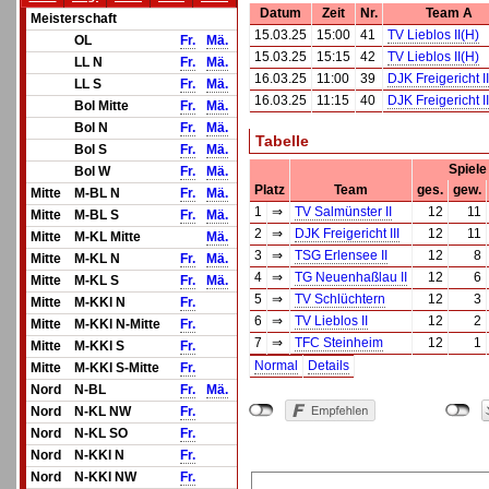
Datum
Zeit
Nr.
Team A
Meisterschaft
15.03.25
15:00
41
TV Lieblos II(H)
OL
Fr.
Mä.
15.03.25
15:15
42
TV Lieblos II(H)
LL N
Fr.
Mä.
16.03.25
11:00
39
DJK Freigericht II
LL S
Fr.
Mä.
16.03.25
11:15
40
DJK Freigericht II
Bol Mitte
Fr.
Mä.
Bol N
Fr.
Mä.
Tabelle
Bol S
Fr.
Mä.
Spiele
Bol W
Fr.
Mä.
Platz
Team
ges.
gew.
Mitte
M-BL N
Fr.
Mä.
1
⇒
TV Salmünster II
12
11
Mitte
M-BL S
Fr.
Mä.
2
⇒
DJK Freigericht III
12
11
Mitte
M-KL Mitte
Mä.
3
⇒
TSG Erlensee II
12
8
Mitte
M-KL N
Fr.
Mä.
4
⇒
TG Neuenhaßlau II
12
6
Mitte
M-KL S
Fr.
Mä.
5
⇒
TV Schlüchtern
12
3
Mitte
M-KKl N
Fr.
6
⇒
TV Lieblos II
12
2
Mitte
M-KKl N-Mitte
Fr.
7
⇒
TFC Steinheim
12
1
Mitte
M-KKl S
Fr.
Normal
Details
Mitte
M-KKl S-Mitte
Fr.
Nord
N-BL
Fr.
Mä.
Nord
N-KL NW
Fr.
Nord
N-KL SO
Fr.
Nord
N-KKl N
Fr.
Nord
N-KKl NW
Fr.