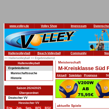
www.volley.de
Volley Shop
Impressum
Datenschu
Hallenvolleyball
Beach-Volleyball
Community
Ne
>> Hallenvolleyball
>> Ergebnisdienst
Meisterschaft
Hallenvolleyball
M-Kreisklasse Süd F
Ergebnisdienst
Mannschaftssuche
Aktuell
Spielplan
Prognose
St
Historie
Saison 2024/2025
Übergeordnet
Deutscher VV
Hessischer VV
aktuelle Spiele
Erw.
Jug.
Sen.
BFS
BSV