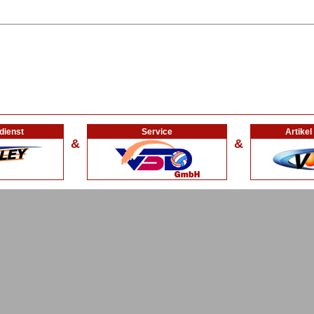
dienst
Service
Artike
&
&