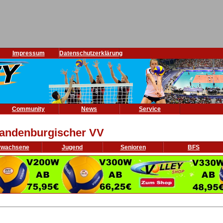
Impressum
Datenschutzerklärung
Community
News
Service
andenburgischer VV
rwachsene
Jugend
Senioren
BFS