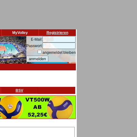
MyVolley
Registrieren
E-Mail:
Passwort:
angemeldet bleiben
BSV