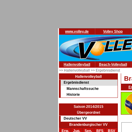
www.volley.de
Volley Shop
Hallenvolleyball
Beach-Volleyball
>> Hallenvolleyball
>> Ergebnisdienst
Hallenvolleyball
Br
Ergebnisdienst
E
Mannschaftssuche
Historie
Saison 2014/2015
Übergeordnet
Deutscher VV
Brandenburgischer VV
Erw.
Jug.
Sen.
BFS
BSV