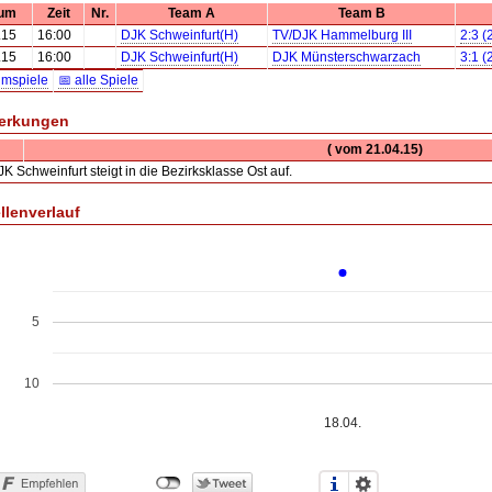
um
Zeit
Nr.
Team A
Team B
.15
16:00
DJK Schweinfurt(H)
TV/DJK Hammelburg III
2:3 (
.15
16:00
DJK Schweinfurt(H)
DJK Münsterschwarzach
3:1 (
imspiele
📅 alle Spiele
erkungen
( vom 21.04.15)
K Schweinfurt steigt in die Bezirksklasse Ost auf.
llenverlauf
5
10
18.04.