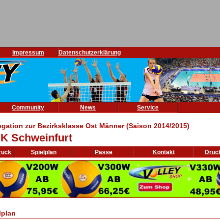
Impressum
Datenschutzerklärung
Community
News
Service
egation zur Bezirksklasse Ost Männer (Saison 2014/2015)
K Schweinfurt
rück
Spielplan
Pässe
Kontakt
Druc
lplan