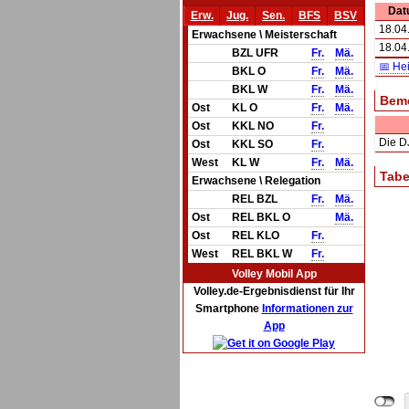
Dat
Erw.
Jug.
Sen.
BFS
BSV
18.04
Erwachsene \ Meisterschaft
18.04
BZL UFR
Fr.
Mä.
📅 He
BKL O
Fr.
Mä.
BKL W
Fr.
Mä.
Bem
Ost
KL O
Fr.
Mä.
Ost
KKL NO
Fr.
Die DJ
Ost
KKL SO
Fr.
West
KL W
Fr.
Mä.
Tabe
Erwachsene \ Relegation
REL BZL
Fr.
Mä.
Ost
REL BKL O
Mä.
Ost
REL KLO
Fr.
West
REL BKL W
Fr.
Volley Mobil App
Volley.de-Ergebnisdienst für Ihr
Smartphone
Informationen zur
App