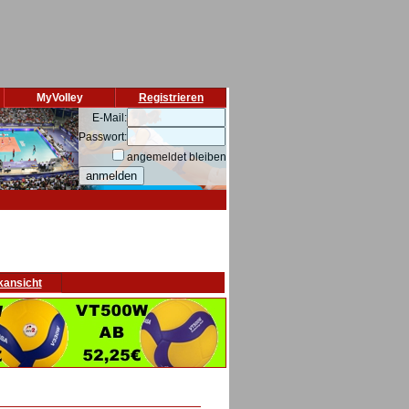
MyVolley
Registrieren
E-Mail:
Passwort:
angemeldet bleiben
kansicht