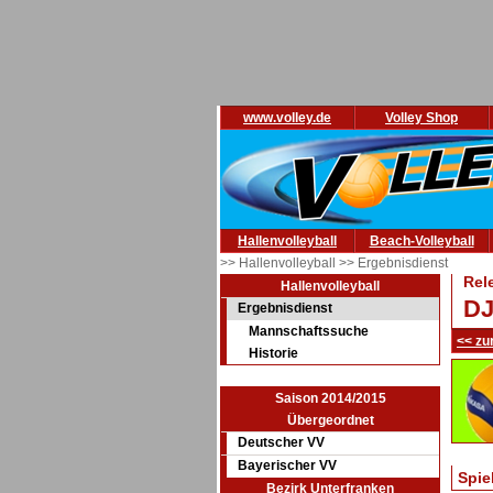
www.volley.de
Volley Shop
Hallenvolleyball
Beach-Volleyball
>> Hallenvolleyball
>> Ergebnisdienst
Rel
Hallenvolleyball
DJ
Ergebnisdienst
Mannschaftssuche
<< zu
Historie
Saison 2014/2015
Übergeordnet
Deutscher VV
Bayerischer VV
Spie
Bezirk Unterfranken