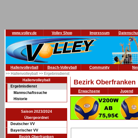
www.volley.de
Volley Shop
Impressum
Datenschu
Hallenvolleyball
Beach-Volleyball
Community
Ne
>> Hallenvolleyball
>> Ergebnisdienst
Hallenvolleyball
Bezirk Oberfranken
Ergebnisdienst
Erwachsene
Jugend
Mannschaftssuche
Historie
Saison 2023/2024
Übergeordnet
Deutscher VV
Bayerischer VV
Bezirk Oberfranken