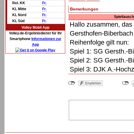
Rel. KK
Fr.
Bemerkungen
KL Mitte
Fr.
KL Nord
Fr.
Spieltausc
KL Süd
Fr.
Hallo zusammen, das 
Volley Mobil App
Gersthofen-Biberbach 
Volley.de-Ergebnisdienst für Ihr
Smartphone
Informationen zur
Reihenfolge gilt nun:
App
Spiel 1: SG Gersth.-B
Spiel 2: SG Gersth.-Bi
Spiel 3: DJK A.-Hochzo