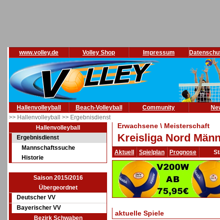
www.volley.de
Volley Shop
Impressum
Datenschu
Hallenvolleyball
Beach-Volleyball
Community
Ne
>> Hallenvolleyball
>> Ergebnisdienst
Erwachsene \ Meisterschaft
Hallenvolleyball
Kreisliga Nord Männ
Ergebnisdienst
Mannschaftssuche
Aktuell
Spielplan
Prognose
St
Historie
Saison 2015/2016
Übergeordnet
Deutscher VV
Bayerischer VV
aktuelle Spiele
Bezirk Schwaben