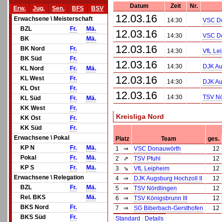
Datum
Zeit
Nr.
Erw.
Jug.
Sen.
BFS
BSV
12.03.16
Erwachsene \ Meisterschaft
14:30
VSC D
BZL
Fr.
Mä.
12.03.16
14:30
VSC D
BK
Mä.
12.03.16
BK Nord
Fr.
14:30
VfL Le
BK Süd
Fr.
12.03.16
14:30
DJK Au
KL Nord
Fr.
Mä.
12.03.16
KL West
Fr.
14:30
DJK Au
KL Ost
Fr.
12.03.16
14:30
TSV Nö
KL Süd
Fr.
Mä.
KK West
Fr.
Kreisliga Nord
KK Ost
Fr.
KK Süd
Fr.
Erwachsene \ Pokal
Platz
Team
ges.
KP N
Fr.
Mä.
1
⇒
VSC Donauwörth
12
Pokal
Fr.
Mä.
2
⇗
TSV Pfuhl
12
KP S
Fr.
Mä.
3
⇘
VfL Leipheim
12
Erwachsene \ Relegation
4
⇒
DJK Augsburg Hochzoll II
12
BZL
Fr.
Mä.
5
⇒
TSV Nördlingen
12
Rel. BKS
Mä.
6
⇒
TSV Königsbrunn III
12
BKS Nord
Fr.
7
⇒
SG Biberbach-Gersthofen
12
BKS Süd
Fr.
Standard
Details