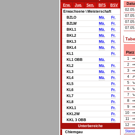
Dat
Erw.
Jug.
Sen.
BFS
BSV
02.05
Erwachsene \ Meisterschaft
07.05
BZLO
Mä.
Fr.
07.05
BZLW
Mä.
Fr.
07.05
BKL1
Mä.
Fr.
BKL2
Mä.
Fr.
Tabe
BKL3
Mä.
Fr.
BKL4
Mä.
Fr.
Platz
KL1
Fr.
1
⇒
KL1 OBB
Mä.
2
⇒
KL2
Mä.
Fr.
3
⇒
KL3
Mä.
Fr.
4
⇗
KL4
Mä.
Fr.
5
⇘
KL5
Fr.
6
⇘
KL6
Fr.
7
⇘
KL7
Fr.
8
⇒
KL8
Fr.
9
⇒
KKL1
Fr.
10
⇒
KKL2W
Fr.
11
⇒
KKL 3 OBB
Fr.
12
⇒
Unterbereiche
Stand
Chiemgau