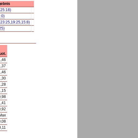
gebnis
,25:18)
:0)
,23:25,19:25,15:8)
25)
uot.
1,46
1,37
1,46
1,30
1,28
1,15
0,98
1,41
0,92
Max
0,08
0,11