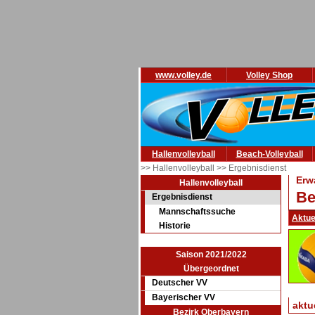
www.volley.de
Volley Shop
Hallenvolleyball
Beach-Volleyball
>> Hallenvolleyball
>> Ergebnisdienst
Erw
Hallenvolleyball
Be
Ergebnisdienst
Mannschaftssuche
Aktue
Historie
Saison 2021/2022
Übergeordnet
Deutscher VV
Bayerischer VV
aktu
Bezirk Oberbayern