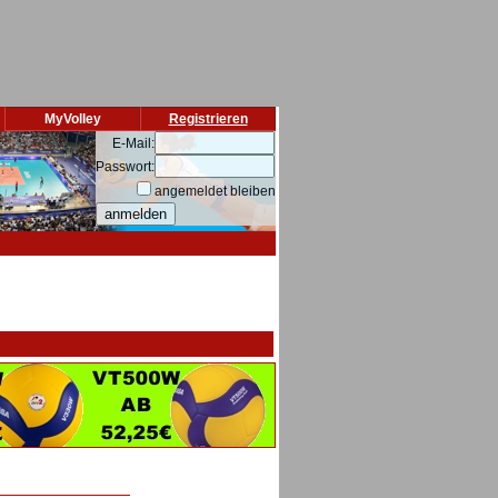
MyVolley
Registrieren
E-Mail:
Passwort:
angemeldet bleiben