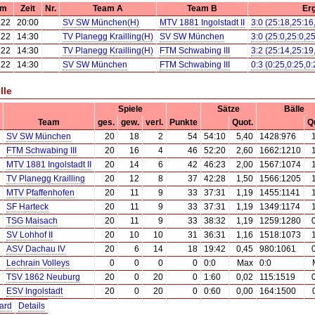
um
Zeit
Nr.
Team A
Team B
Er
.22
20:00
SV SW München(H)
MTV 1881 Ingolstadt II
3:0 (25:18,25:16
.22
14:30
TV Planegg Krailling(H)
SV SW München
3:0 (25:0,25:0,25
.22
14:30
TV Planegg Krailling(H)
FTM Schwabing III
3:2 (25:14,25:19
.22
14:30
SV SW München
FTM Schwabing III
0:3 (0:25,0:25,0:
lle
Spiele
Sätze
Bälle
Team
ges.
gew.
verl.
Punkte
Quot.
Q
SV SW München
20
18
2
54
54:10
5,40
1428:976
FTM Schwabing III
20
16
4
46
52:20
2,60
1662:1210
MTV 1881 Ingolstadt II
20
14
6
42
46:23
2,00
1567:1074
TV Planegg Krailling
20
12
8
37
42:28
1,50
1566:1205
MTV Pfaffenhofen
20
11
9
33
37:31
1,19
1455:1141
SF Harteck
20
11
9
33
37:31
1,19
1349:1174
TSG Maisach
20
11
9
33
38:32
1,19
1259:1280
SV Lohhof II
20
10
10
31
36:31
1,16
1518:1073
ASV Dachau IV
20
6
14
18
19:42
0,45
980:1061
Lechrain Volleys
0
0
0
0
0:0
Max
0:0
TSV 1862 Neuburg
20
0
20
0
1:60
0,02
115:1519
ESV Ingolstadt
20
0
20
0
0:60
0,00
164:1500
ard
Details