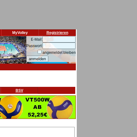
MyVolley
Registrieren
E-Mail:
Passwort:
angemeldet bleiben
BSV