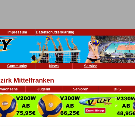
Impressum
Datenschutzerklärung
Community
News
Service
zirk Mittelfranken
rwachsene
Jugend
Senioren
BFS