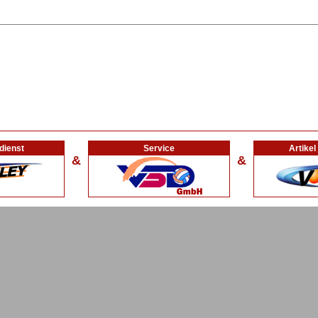
dienst
Service
Artike
&
&