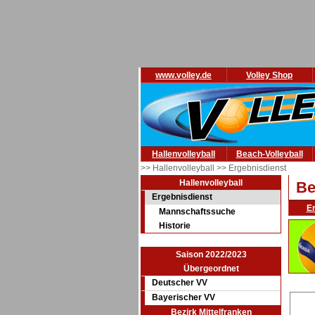
www.volley.de
Volley Shop
Hallenvolleyball
Beach-Volleyball
>> Hallenvolleyball
>> Ergebnisdienst
Hallenvolleyball
Be
Ergebnisdienst
E
Mannschaftssuche
Historie
Saison 2022/2023
Übergeordnet
Deutscher VV
Bayerischer VV
Bezirk Mittelfranken