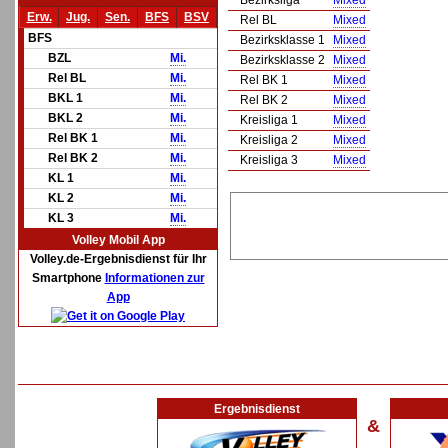
Bezirksliga
Mixed
Erw.
Jug.
Sen.
BFS
BSV
Rel BL
Mixed
BFS
Bezirksklasse 1
Mixed
BZL
Mi.
Bezirksklasse 2
Mixed
Rel BL
Mi.
Rel BK 1
Mixed
BKL 1
Mi.
Rel BK 2
Mixed
BKL 2
Mi.
Kreisliga 1
Mixed
Rel BK 1
Mi.
Kreisliga 2
Mixed
Rel BK 2
Mi.
Kreisliga 3
Mixed
KL 1
Mi.
KL 2
Mi.
KL 3
Mi.
Volley Mobil App
Volley.de-Ergebnisdienst für Ihr
Smartphone
Informationen zur
App
Ergebnisdienst
&