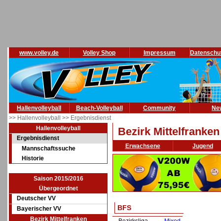
www.volley.de
Volley Shop
Impressum
Datenschu
Hallenvolleyball
Beach-Volleyball
Community
Ne
>> Hallenvolleyball
>> Ergebnisdienst
Hallenvolleyball
Bezirk Mittelfranken
Ergebnisdienst
Erwachsene
Jugend
Mannschaftssuche
Historie
Saison 2015/2016
Übergeordnet
Deutscher VV
BFS
Bayerischer VV
Bezirk Mittelfranken