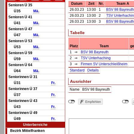
Datum
Zeit
Nr.
Team A
Senioren Ü 35
26.03.23
13:00
1
BSV 98 Bayreuth
Ü35
Mä.
26.03.23
13:00
2
TSV Unterhachi
Senioren Ü 41
26.03.23
13:00
3
BSV 98 Bayreuth
Ü41
Mä.
Senioren Ü 47
Tabelle
Ü47
Mä.
Senioren Ü 53
Platz
Team
ge
Ü53
Mä.
1
⇒
BSV 98 Bayreuth
Senioren Ü 59
2
⇒
TSV Unterhaching
Ü59
Mä.
3
⇒
Firmen SV Unterschleißheim
Senioren Ü 64
Standard
Details
Ü64
Mä.
Seniorinnen Ü 31
Ausrichter
Ü31
Fr.
Seniorinnen Ü 37
Name
BSV 98 Bayreuth
Ü37
Fr.
Seniorinnen Ü 43
Ü43
Fr.
Seniorinnen Ü 49
Ü49
Fr.
Unterbereiche
Bezirk Mittelfranken