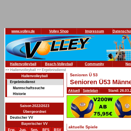
www.volley.de
Volley Shop
Impressum
Datenschu
Hallenvolleyball
Beach-Volleyball
Community
Ne
>> Hallenvolleyball
>> Ergebnisdienst
Senioren Ü 53
Hallenvolleyball
Senioren Ü53 Männe
Ergebnisdienst
Mannschaftssuche
Aktuell
Spielplan
Stand: 26.03.
Historie
Saison 2022/2023
Übergeordnet
Deutscher VV
Bayerischer VV
aktuelle Spiele
Erw.
Jug.
Sen.
BFS
BSV