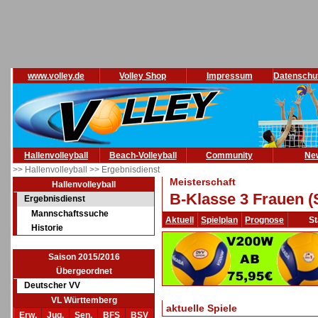
www.volley.de
Volley Shop
Impressum
Datenschu
Hallenvolleyball
Beach-Volleyball
Community
Ne
>> Hallenvolleyball
>> Ergebnisdienst
Meisterschaft
Hallenvolleyball
B-Klasse 3 Frauen (
Ergebnisdienst
Mannschaftssuche
Aktuell
Spielplan
Prognose
St
Historie
Saison 2015/2016
Übergeordnet
Deutscher VV
VL Württemberg
aktuelle Spiele
Erw.
Jug.
Sen.
BFS
BSV