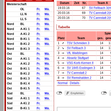
Datum
Zeit
Nr.
Team A
Meisterschaft
19.03.16
67
SV Fellbach 3(H
OL
Fr.
Mä.
20.03.16
69
TV Cannstatt 2(
LL N
Fr.
Mä.
20.03.16
70
TV Cannstatt 2(
LL S
Fr.
Mä.
Nord
BL
Fr.
Mä.
Tabelle
Nord
A-Kl. 1
Fr.
Mä.
Spie
Nord
A-Kl. 2
Fr.
Platz
Team
ges.
gew
Nord
B-Kl. 1
Fr.
Mä.
1
⇗
TSV Schmiden 3
14
1
Nord
B-Kl. 2
Fr.
Mä.
2
⇘
SV Fellbach 3
14
1
Nord
B-Kl. 3
Fr.
3
⇒
VfL Waiblingen
14
Ost
BL
Fr.
Mä.
4
⇒
Abseitz Stuttgart
14
Ost
A-Kl. 1
Fr.
Mä.
5
⇒
VSG Korb-Kernen II
14
Ost
A-Kl. 2
Fr.
Mä.
6
⇒
SV 1845 Esslingen 3
14
Ost
B-Kl. 1
Fr.
Mä.
7
⇒
TV Cannstatt 2
14
Ost
B-Kl. 2
Fr.
Mä.
8
⇒
SV Remshalden 2
14
Ost
B-Kl. 3
Fr.
Normal
Details
Ost
B-Kl. 4
Fr.
Ost
B-Kl. 5
Fr.
Süd
BL
Fr.
Mä.
Süd
A-Kl. 1
Fr.
Mä.
Süd
A-Kl. 2
Fr.
Süd
B-Kl. 1
Fr.
Mä.