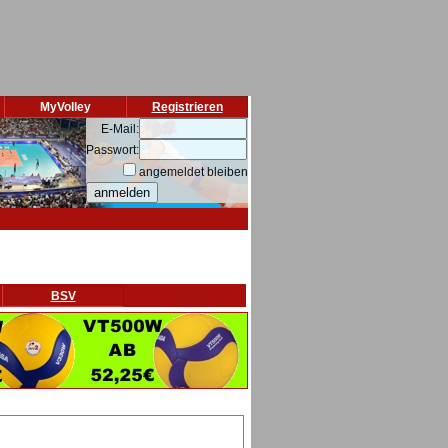
MyVolley
Registrieren
E-Mail:
Passwort:
angemeldet bleiben
BSV