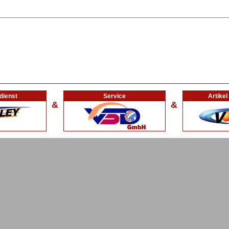
dienst
Service
Artike
&
&