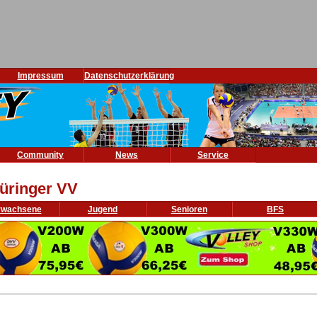
Impressum
Datenschutzerklärung
Community
News
Service
üringer VV
rwachsene
Jugend
Senioren
BFS