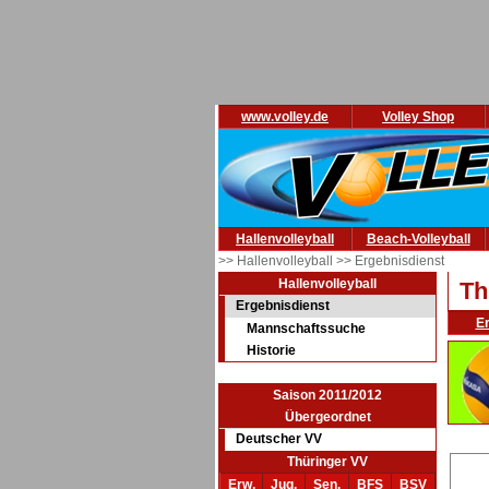
www.volley.de
Volley Shop
Hallenvolleyball
Beach-Volleyball
>> Hallenvolleyball
>> Ergebnisdienst
Hallenvolleyball
Th
Ergebnisdienst
E
Mannschaftssuche
Historie
Saison 2011/2012
Übergeordnet
Deutscher VV
Thüringer VV
Erw.
Jug.
Sen.
BFS
BSV