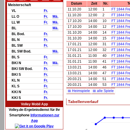
Datum
Zeit
Nr.
T
Meisterschaft
11.10.20
12:00
1
FT 1844 Fre
VL
Fr.
11.10.20
12:00
2
FT 1844 Fre
LL O
Fr.
Mä.
17.10.20
14:00
10
FT 1844 Fre
LL W
Fr.
Mä.
17.10.20
14:00
12
FT 1844 Fre
BL
Mä.
31.10.20
14:00
14
FT 1844 Fre
BL Bod.
Fr.
31.10.20
14:00
15
FT 1844 Fre
BL N
Fr.
17.01.21
12:00
31
FT 1844 Fre
BL SW
Fr.
17.01.21
12:00
32
FT 1844 Fre
BL SW Bod.
Mä.
31.01.21
11:00
40
FT 1844 Fre
BL S
Fr.
31.01.21
11:00
41
FT 1844 Fre
BKl N
Fr.
Mä.
13.03.21
14:00
46
FT 1844 Fre
BKl SW Bod.
Fr.
13.03.21
14:00
47
FT 1844 Fre
BKl S
Fr.
20.03.21
14:00
51
FT 1844 Fre
KL N
Fr.
20.03.21
14:00
53
FT 1844 Fre
KL S
Fr.
📅 Heimspiele
📅 alle Spiele
KKl N
Fr.
KKl S
Fr.
Tabellenverlauf
Volley Mobil App
Volley.de-Ergebnisdienst für Ihr
Smartphone
Informationen zur
App