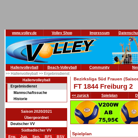
www.volley.de
Volley Shop
Impressum
Datenschu
Hallenvolleyball
Beach-Volleyball
Community
Ne
>> Hallenvolleyball
>> Ergebnisdienst
Bezirksliga Süd Frauen (Saiso
Hallenvolleyball
FT 1844 Freiburg 2
Ergebnisdienst
Mannschaftssuche
<< zurück
Spielplan
D
Historie
Saison 2020/2021
Übergeordnet
Deutscher VV
Südbadischer VV
Spielplan
Erw.
Jug.
Sen.
BFS
BSV