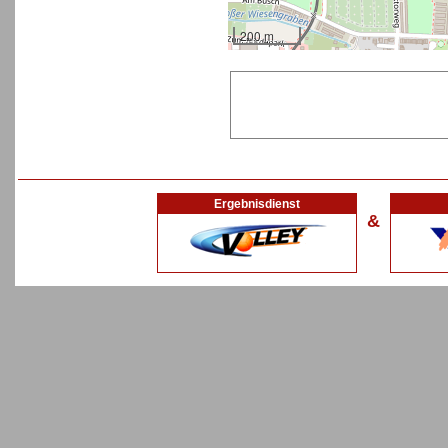
200 m
Ergebnisdienst
&