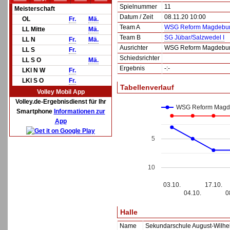
Spielnummer
11
Meisterschaft
Datum / Zeit
08.11.20 10:00
OL
Fr.
Mä.
Team A
WSG Reform Magdeburg
LL Mitte
Mä.
Team B
SG Jübar/Salzwedel I
LL N
Fr.
Mä.
Ausrichter
WSG Reform Magdeburg
LL S
Fr.
Schiedsrichter
LL S O
Mä.
Ergebnis
-:-
LKl N W
Fr.
LKl S O
Fr.
Tabellenverlauf
Volley Mobil App
Volley.de-Ergebnisdienst für Ihr
WSG Reform Magde
Smartphone
Informationen zur
App
5
10
03.10.
17.10.
04.10.
0
Halle
Name
Sekundarschule August-Wilh