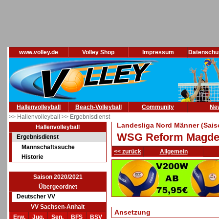
www.volley.de
Volley Shop
Impressum
Datenschu
Hallenvolleyball
Beach-Volleyball
Community
Ne
>> Hallenvolleyball
>> Ergebnisdienst
Landesliga Nord Männer (Sais
Hallenvolleyball
WSG Reform Magdebu
Ergebnisdienst
Mannschaftssuche
<< zurück
Allgemein
Historie
Saison 2020/2021
Übergeordnet
Deutscher VV
VV Sachsen-Anhalt
Ansetzung
Erw.
Jug.
Sen.
BFS
BSV