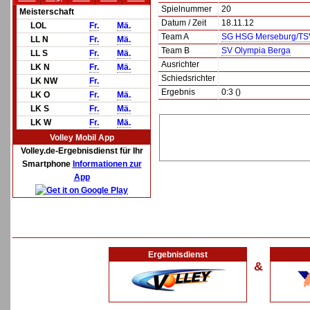
Spielnummer
20
Meisterschaft
Datum / Zeit
18.11.12
LOL
Fr.
Mä.
Team A
SG HSG Merseburg/TS
LL N
Fr.
Mä.
Team B
SV Olympia Berga
LL S
Fr.
Mä.
Ausrichter
LK N
Fr.
Mä.
Schiedsrichter
LK NW
Fr.
Ergebnis
0:3 ()
LK O
Fr.
Mä.
LK S
Fr.
Mä.
LK W
Fr.
Mä.
Volley Mobil App
Volley.de-Ergebnisdienst für Ihr
Smartphone
Informationen zur
App
Ergebnisdienst
&