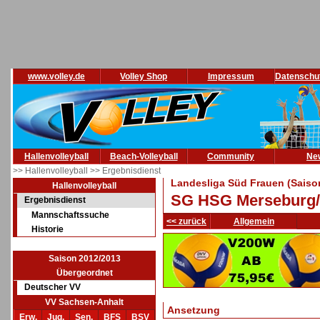
www.volley.de
Volley Shop
Impressum
Datenschu
Hallenvolleyball
Beach-Volleyball
Community
Ne
>> Hallenvolleyball
>> Ergebnisdienst
Landesliga Süd Frauen (Saiso
Hallenvolleyball
SG HSG Merseburg/
Ergebnisdienst
Mannschaftssuche
<< zurück
Allgemein
Historie
Saison 2012/2013
Übergeordnet
Deutscher VV
VV Sachsen-Anhalt
Ansetzung
Erw.
Jug.
Sen.
BFS
BSV