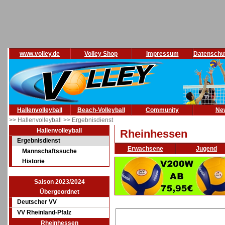
www.volley.de
Volley Shop
Impressum
Datenschu
Hallenvolleyball
Beach-Volleyball
Community
Ne
>> Hallenvolleyball
>> Ergebnisdienst
Hallenvolleyball
Rheinhessen
Ergebnisdienst
Erwachsene
Jugend
Mannschaftssuche
Historie
Saison 2023/2024
Übergeordnet
Deutscher VV
VV Rheinland-Pfalz
Rheinhessen