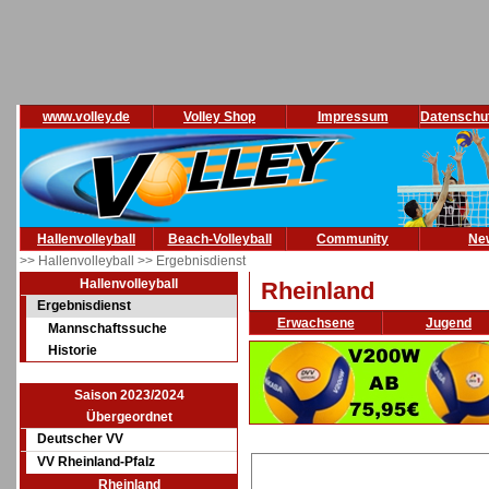
www.volley.de
Volley Shop
Impressum
Datenschu
Hallenvolleyball
Beach-Volleyball
Community
Ne
>> Hallenvolleyball
>> Ergebnisdienst
Hallenvolleyball
Rheinland
Ergebnisdienst
Erwachsene
Jugend
Mannschaftssuche
Historie
Saison 2023/2024
Übergeordnet
Deutscher VV
VV Rheinland-Pfalz
Rheinland