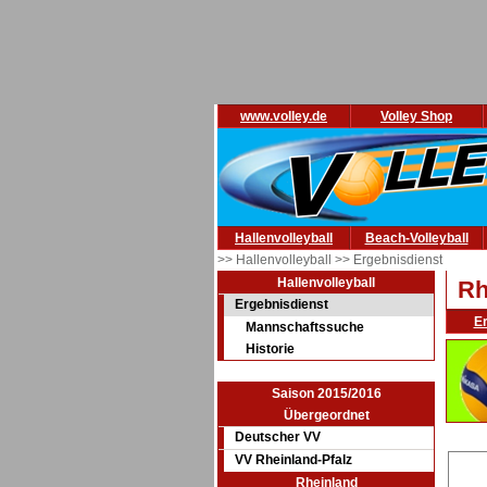
www.volley.de
Volley Shop
Hallenvolleyball
Beach-Volleyball
>> Hallenvolleyball
>> Ergebnisdienst
Hallenvolleyball
Rh
Ergebnisdienst
E
Mannschaftssuche
Historie
Saison 2015/2016
Übergeordnet
Deutscher VV
VV Rheinland-Pfalz
Rheinland