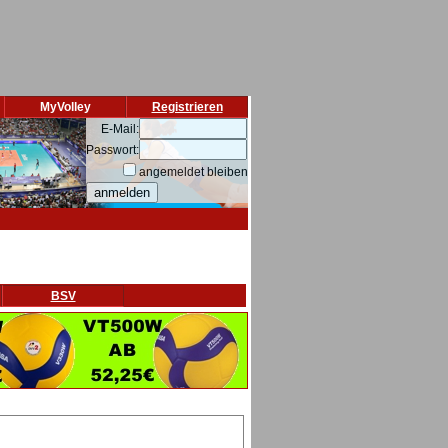
MyVolley
Registrieren
E-Mail:
Passwort:
angemeldet bleiben
BSV