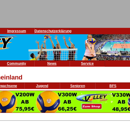
Impressum
Datenschutzerklärung
Community
News
Service
einland
rwachsene
Jugend
Senioren
BFS