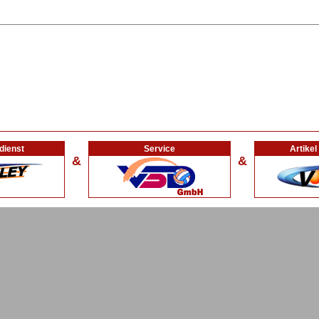
dienst
Service
Artike
&
&