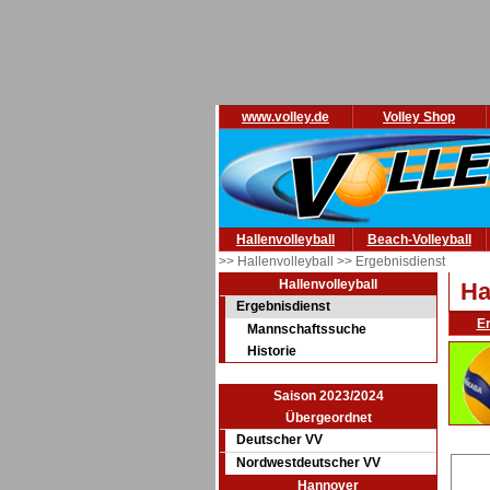
www.volley.de
Volley Shop
Hallenvolleyball
Beach-Volleyball
>> Hallenvolleyball
>> Ergebnisdienst
Hallenvolleyball
Ha
Ergebnisdienst
E
Mannschaftssuche
Historie
Saison 2023/2024
Übergeordnet
Deutscher VV
Nordwestdeutscher VV
Hannover