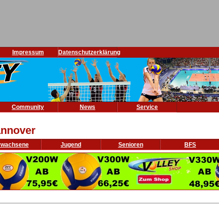
Impressum
Datenschutzerklärung
Community
News
Service
nnover
rwachsene
Jugend
Senioren
BFS