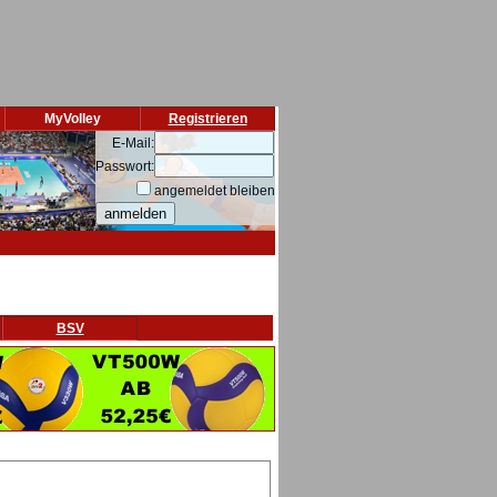
MyVolley
Registrieren
E-Mail:
Passwort:
angemeldet bleiben
BSV