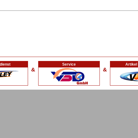
dienst
Service
Artike
&
&