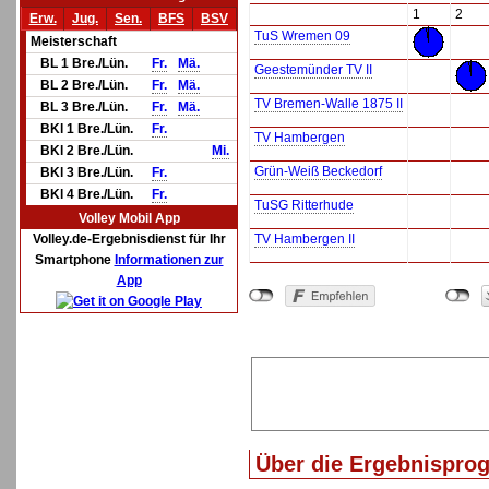
1
2
Erw.
Jug.
Sen.
BFS
BSV
TuS Wremen 09
Meisterschaft
BL 1 Bre./Lün.
Fr.
Mä.
Geestemünder TV II
BL 2 Bre./Lün.
Fr.
Mä.
TV Bremen-Walle 1875 II
BL 3 Bre./Lün.
Fr.
Mä.
BKl 1 Bre./Lün.
Fr.
TV Hambergen
BKl 2 Bre./Lün.
Mi.
Grün-Weiß Beckedorf
BKl 3 Bre./Lün.
Fr.
BKl 4 Bre./Lün.
Fr.
TuSG Ritterhude
Volley Mobil App
Volley.de-Ergebnisdienst für Ihr
TV Hambergen II
Smartphone
Informationen zur
App
Über die Ergebnispro