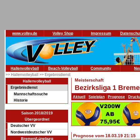
www.volley.de
Volley Shop
Impressum
Datenschu
Hallenvolleyball
Beach-Volleyball
Community
Ne
>> Hallenvolleyball
>> Ergebnisdienst
Meisterschaft
Hallenvolleyball
Bezirksliga 1 Breme
Ergebnisdienst
Mannschaftssuche
Aktuell
Spielplan
Prognose
Druck
Historie
Saison 2018/2019
Übergeordnet
Deutscher VV
Nordwestdeutscher VV
Prognose vom 18.03.19 21:15
Bremen/Lüneburg