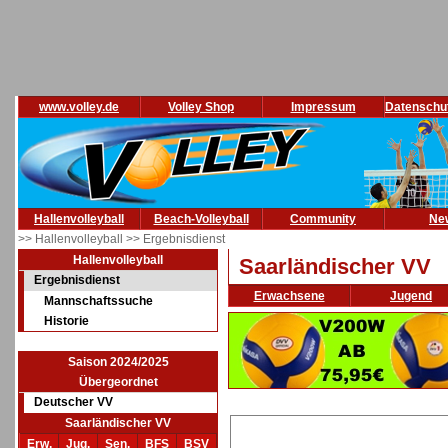
www.volley.de
Volley Shop
Impressum
Datenschu
Hallenvolleyball
Beach-Volleyball
Community
Ne
>> Hallenvolleyball
>> Ergebnisdienst
Hallenvolleyball
Saarländischer VV
Ergebnisdienst
Erwachsene
Jugend
Mannschaftssuche
Historie
Saison 2024/2025
Übergeordnet
Deutscher VV
Saarländischer VV
Erw.
Jug.
Sen.
BFS
BSV