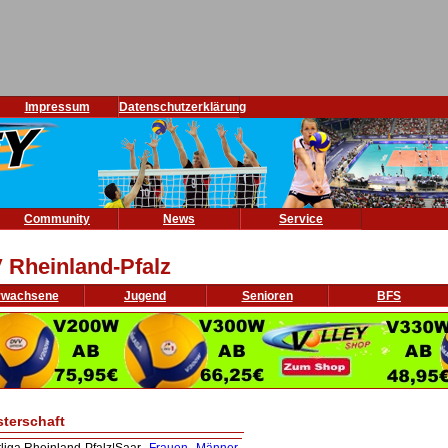
Impressum
Datenschutzerklärung
Community
News
Service
 Rheinland-Pfalz
rwachsene
Jugend
Senioren
BFS
sterschaft