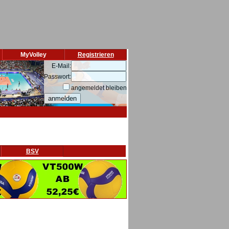
MyVolley
Registrieren
E-Mail:
Passwort:
angemeldet bleiben
BSV