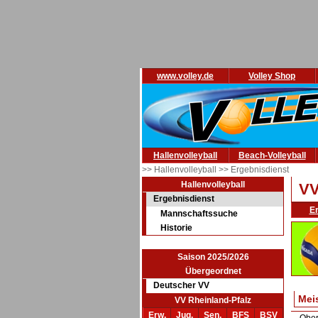
www.volley.de
Volley Shop
Hallenvolleyball
Beach-Volleyball
>> Hallenvolleyball
>> Ergebnisdienst
Hallenvolleyball
VV
Ergebnisdienst
E
Mannschaftssuche
Historie
Saison 2025/2026
Übergeordnet
Deutscher VV
Mei
VV Rheinland-Pfalz
Erw.
Jug.
Sen.
BFS
BSV