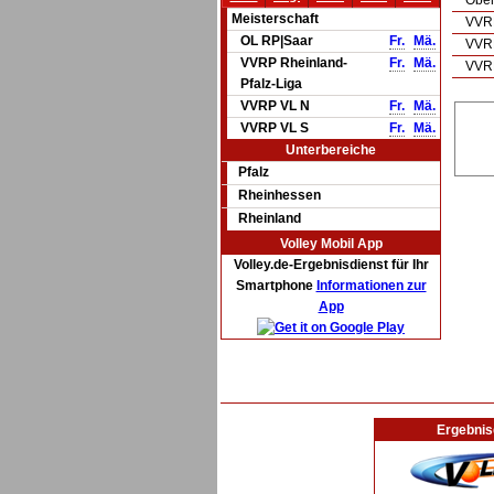
Ober
Meisterschaft
VVRP
OL RP|Saar
Fr.
Mä.
VVRP
VVRP Rheinland-
Fr.
Mä.
VVRP
Pfalz-Liga
VVRP VL N
Fr.
Mä.
VVRP VL S
Fr.
Mä.
Unterbereiche
Pfalz
Rheinhessen
Rheinland
Volley Mobil App
Volley.de-Ergebnisdienst für Ihr
Smartphone
Informationen zur
App
Ergebnis