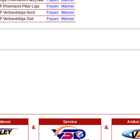
liga Rheinland-Pfalz|Saar
Frauen
Männer
 Rheinland-Pfalz-Liga
Frauen
Männer
 Verbandsliga Nord
Frauen
Männer
 Verbandsliga Süd
Frauen
Männer
dienst
Service
Artike
&
&