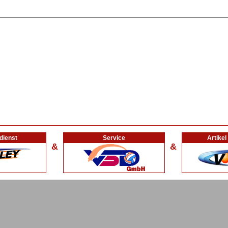
dienst
Service
Artike
&
&