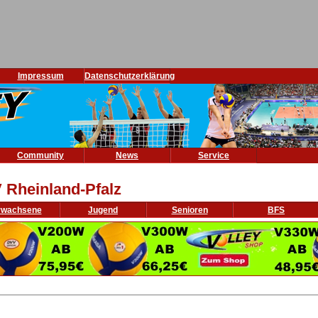
Impressum
Datenschutzerklärung
Community
News
Service
 Rheinland-Pfalz
rwachsene
Jugend
Senioren
BFS