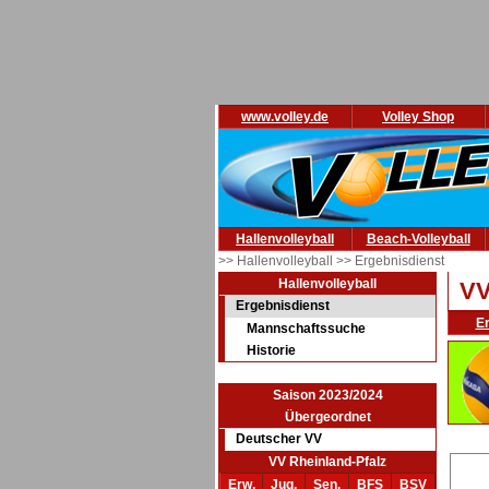
www.volley.de
Volley Shop
Hallenvolleyball
Beach-Volleyball
>> Hallenvolleyball
>> Ergebnisdienst
Hallenvolleyball
VV
Ergebnisdienst
E
Mannschaftssuche
Historie
Saison 2023/2024
Übergeordnet
Deutscher VV
VV Rheinland-Pfalz
Erw.
Jug.
Sen.
BFS
BSV