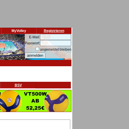
MyVolley
Registrieren
E-Mail:
Passwort:
angemeldet bleiben
BSV