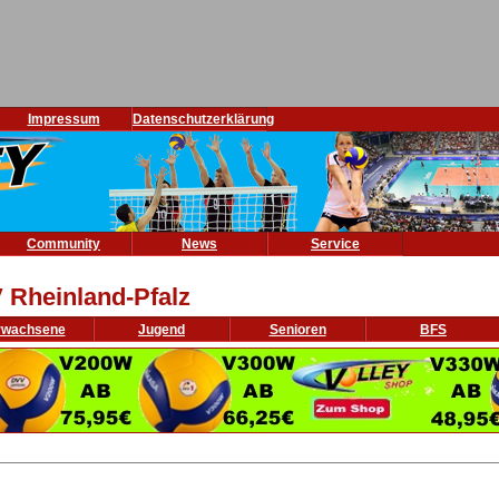
Impressum
Datenschutzerklärung
Community
News
Service
 Rheinland-Pfalz
rwachsene
Jugend
Senioren
BFS