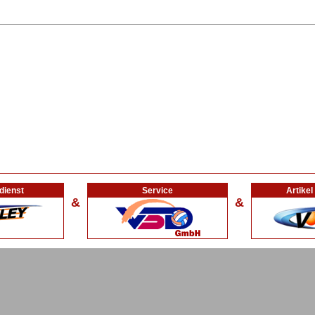
dienst
Service
Artike
&
&