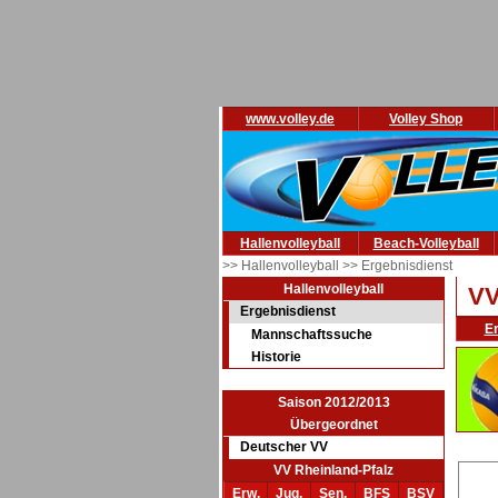
www.volley.de
Volley Shop
Hallenvolleyball
Beach-Volleyball
>> Hallenvolleyball
>> Ergebnisdienst
Hallenvolleyball
VV
Ergebnisdienst
E
Mannschaftssuche
Historie
Saison 2012/2013
Übergeordnet
Deutscher VV
VV Rheinland-Pfalz
Erw.
Jug.
Sen.
BFS
BSV