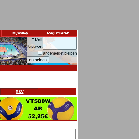
MyVolley
Registrieren
E-Mail:
Passwort:
angemeldet bleiben
BSV