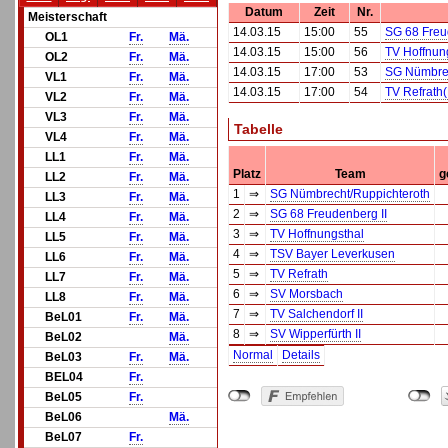
Datum
Zeit
Nr.
Meisterschaft
14.03.15
15:00
55
SG 68 Freu
OL1
Fr.
Mä.
14.03.15
15:00
56
TV Hoffnun
OL2
Fr.
Mä.
14.03.15
17:00
53
SG Nümbrec
VL1
Fr.
Mä.
14.03.15
17:00
54
TV Refrath
VL2
Fr.
Mä.
VL3
Fr.
Mä.
Tabelle
VL4
Fr.
Mä.
LL1
Fr.
Mä.
Platz
Team
g
LL2
Fr.
Mä.
1
⇒
SG Nümbrecht/Ruppichteroth
LL3
Fr.
Mä.
2
⇒
SG 68 Freudenberg II
LL4
Fr.
Mä.
3
⇒
TV Hoffnungsthal
LL5
Fr.
Mä.
4
⇒
TSV Bayer Leverkusen
LL6
Fr.
Mä.
5
⇒
TV Refrath
LL7
Fr.
Mä.
6
⇒
SV Morsbach
LL8
Fr.
Mä.
7
⇒
TV Salchendorf II
BeL01
Fr.
Mä.
8
⇒
SV Wipperfürth II
BeL02
Mä.
Normal
Details
BeL03
Fr.
Mä.
BEL04
Fr.
BeL05
Fr.
BeL06
Mä.
BeL07
Fr.