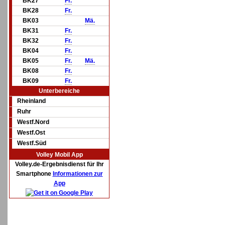
BK27
Fr.
BK28
Fr.
BK03
Mä.
BK31
Fr.
BK32
Fr.
BK04
Fr.
BK05
Fr.
Mä.
BK08
Fr.
BK09
Fr.
Unterbereiche
Rheinland
Ruhr
Westf.Nord
Westf.Ost
Westf.Süd
Volley Mobil App
Volley.de-Ergebnisdienst für Ihr
Smartphone
Informationen zur
App