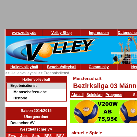
www.volley.de
Volley Shop
Impressum
Datenschu
Hallenvolleyball
Beach-Volleyball
Community
Ne
>> Hallenvolleyball
>> Ergebnisdienst
Meisterschaft
Hallenvolleyball
Bezirksliga 03 Männ
Ergebnisdienst
Mannschaftssuche
Aktuell
Spielplan
Prognose
St
Historie
Saison 2014/2015
Übergeordnet
Deutscher VV
Westdeutscher VV
aktuelle Spiele
Erw.
Jug.
Sen.
BFS
BSV