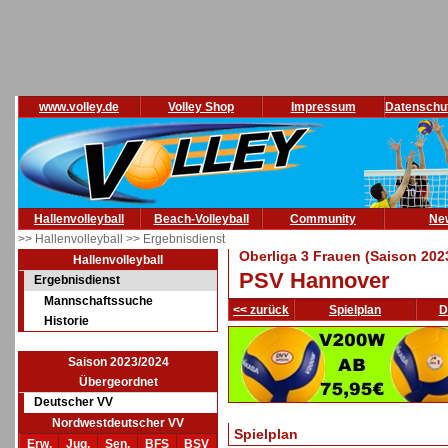
www.volley.de
Volley Shop
Impressum
Datenschu
Hallenvolleyball
Beach-Volleyball
Community
Ne
>> Hallenvolleyball
>> Ergebnisdienst
Oberliga 3 Frauen (Saison 202
Hallenvolleyball
PSV Hannover
Ergebnisdienst
Mannschaftssuche
<< zurück
Spielplan
D
Historie
Saison 2023/2024
Übergeordnet
Deutscher VV
Nordwestdeutscher VV
Spielplan
Erw.
Jug.
Sen.
BFS
BSV