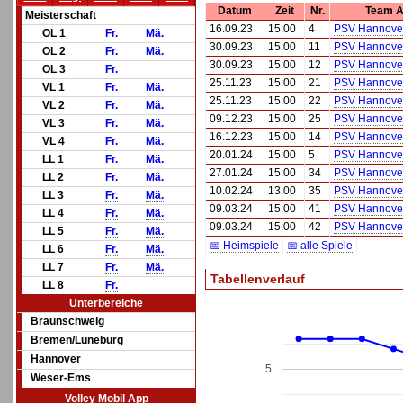
Datum
Zeit
Nr.
Team 
Meisterschaft
16.09.23
15:00
4
PSV Hannove
OL 1
Fr.
Mä.
30.09.23
15:00
11
PSV Hannove
OL 2
Fr.
Mä.
30.09.23
15:00
12
PSV Hannove
OL 3
Fr.
25.11.23
15:00
21
PSV Hannove
VL 1
Fr.
Mä.
25.11.23
15:00
22
PSV Hannove
VL 2
Fr.
Mä.
09.12.23
15:00
25
PSV Hannove
VL 3
Fr.
Mä.
16.12.23
15:00
14
PSV Hannove
VL 4
Fr.
Mä.
20.01.24
15:00
5
PSV Hannove
LL 1
Fr.
Mä.
27.01.24
15:00
34
PSV Hannove
LL 2
Fr.
Mä.
10.02.24
13:00
35
PSV Hannove
LL 3
Fr.
Mä.
09.03.24
15:00
41
PSV Hannove
LL 4
Fr.
Mä.
09.03.24
15:00
42
PSV Hannove
LL 5
Fr.
Mä.
📅 Heimspiele
📅 alle Spiele
LL 6
Fr.
Mä.
LL 7
Fr.
Mä.
Tabellenverlauf
LL 8
Fr.
Unterbereiche
Braunschweig
Bremen/Lüneburg
Hannover
5
Weser-Ems
Volley Mobil App