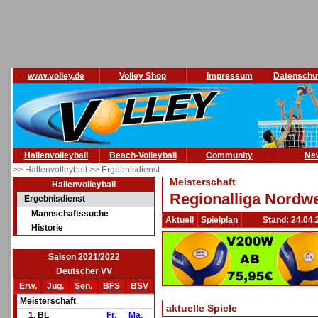
www.volley.de
Volley Shop
Impressum
Datenschu
Hallenvolleyball
Beach-Volleyball
Community
Ne
>> Hallenvolleyball
>> Ergebnisdienst
Meisterschaft
Hallenvolleyball
Regionalliga Nordwe
Ergebnisdienst
Mannschaftssuche
Aktuell
Spielplan
Stand: 24.04.
Historie
Saison 2021/2022
Deutscher VV
Erw.
Jug.
Sen.
BFS
BSV
Meisterschaft
aktuelle Spiele
1. BL
Fr.
Mä.