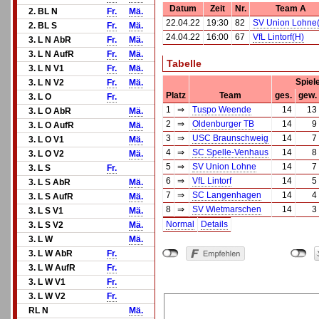
Datum
Zeit
Nr.
Team A
2. BL N
Fr.
Mä.
22.04.22
19:30
82
SV Union Lohne
2. BL S
Fr.
Mä.
24.04.22
16:00
67
VfL Lintorf(H)
3. L N AbR
Fr.
Mä.
3. L N AufR
Fr.
Mä.
Tabelle
3. L N V1
Fr.
Mä.
Spiel
3. L N V2
Fr.
Mä.
Platz
Team
ges.
gew.
3. L O
Fr.
1
⇒
Tuspo Weende
14
13
3. L O AbR
Mä.
2
⇒
Oldenburger TB
14
9
3. L O AufR
Mä.
3
⇒
USC Braunschweig
14
7
3. L O V1
Mä.
4
⇒
SC Spelle-Venhaus
14
8
3. L O V2
Mä.
5
⇒
SV Union Lohne
14
7
3. L S
Fr.
6
⇒
VfL Lintorf
14
5
3. L S AbR
Mä.
7
⇒
SC Langenhagen
14
4
3. L S AufR
Mä.
8
⇒
SV Wietmarschen
14
3
3. L S V1
Mä.
Normal
Details
3. L S V2
Mä.
3. L W
Mä.
3. L W AbR
Fr.
3. L W AufR
Fr.
3. L W V1
Fr.
3. L W V2
Fr.
RL N
Mä.