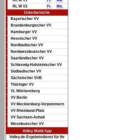
RL W V1
Fr.
Mä.
RL W V2
Fr.
Mä.
Unterbereiche
Bayerischer VV
Brandenburgischer VV
Hamburger VV
Hessischer VV
Nordbadischer VV
Nordwestdeutscher VV
Saarländischer VV
Schleswig-Holsteinischer VV
Südbadischer VV
Sächsischer SVB
Thüringer VV
VL Württemberg
VV Berlin
VV Mecklenburg-Vorpommern
VV Rheinland-Pfalz
VV Sachsen-Anhalt
Westdeutscher VV
Volley Mobil App
Volley.de-Ergebnisdienst für Ihr