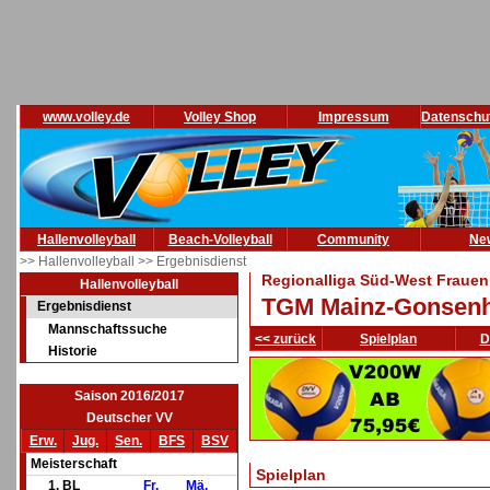
www.volley.de
Volley Shop
Impressum
Datenschu
Hallenvolleyball
Beach-Volleyball
Community
Ne
>> Hallenvolleyball
>> Ergebnisdienst
Regionalliga Süd-West Frauen
Hallenvolleyball
TGM Mainz-Gonsen
Ergebnisdienst
Mannschaftssuche
<< zurück
Spielplan
D
Historie
Saison 2016/2017
Deutscher VV
Erw.
Jug.
Sen.
BFS
BSV
Meisterschaft
Spielplan
1. BL
Fr.
Mä.