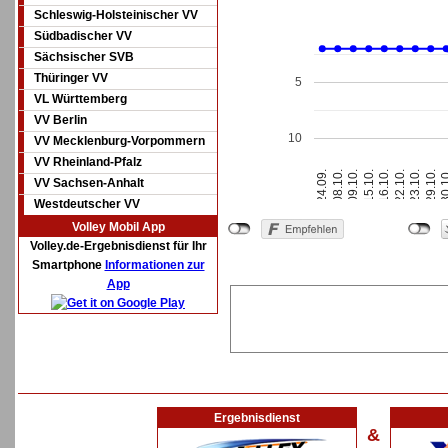
Schleswig-Holsteinischer VV
Südbadischer VV
Sächsischer SVB
Thüringer VV
5
VL Württemberg
VV Berlin
10
VV Mecklenburg-Vorpommern
VV Rheinland-Pfalz
24.09.
08.10.
09.10.
15.10.
16.10.
22.10.
23.10.
29.10.
30.
VV Sachsen-Anhalt
Westdeutscher VV
Volley Mobil App
Volley.de-Ergebnisdienst für Ihr
Smartphone
Informationen zur
App
Ergebnisdienst
&