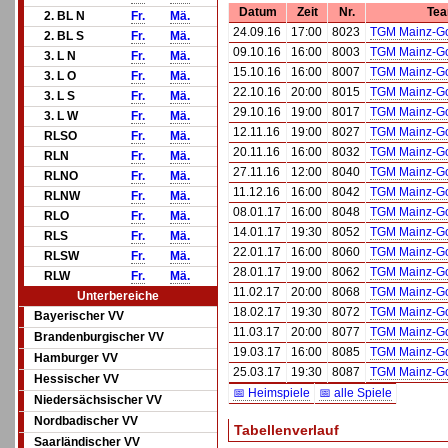
Datum
Zeit
Nr.
Te
2. BL N
Fr.
Mä.
24.09.16
17:00
8023
TGM Mainz-G
2. BL S
Fr.
Mä.
09.10.16
16:00
8003
TGM Mainz-G
3. L N
Fr.
Mä.
15.10.16
16:00
8007
TGM Mainz-G
3. L O
Fr.
Mä.
22.10.16
20:00
8015
TGM Mainz-G
3. L S
Fr.
Mä.
29.10.16
19:00
8017
TGM Mainz-G
3. L W
Fr.
Mä.
12.11.16
19:00
8027
TGM Mainz-G
RLSO
Fr.
Mä.
20.11.16
16:00
8032
TGM Mainz-G
RLN
Fr.
Mä.
27.11.16
12:00
8040
TGM Mainz-G
RLNO
Fr.
Mä.
11.12.16
16:00
8042
TGM Mainz-G
RLNW
Fr.
Mä.
08.01.17
16:00
8048
TGM Mainz-G
RLO
Fr.
Mä.
14.01.17
19:30
8052
TGM Mainz-G
RLS
Fr.
Mä.
22.01.17
16:00
8060
TGM Mainz-G
RLSW
Fr.
Mä.
28.01.17
19:00
8062
TGM Mainz-G
RLW
Fr.
Mä.
11.02.17
20:00
8068
TGM Mainz-G
Unterbereiche
18.02.17
19:30
8072
TGM Mainz-G
Bayerischer VV
11.03.17
20:00
8077
TGM Mainz-G
Brandenburgischer VV
19.03.17
16:00
8085
TGM Mainz-G
Hamburger VV
25.03.17
19:30
8087
TGM Mainz-G
Hessischer VV
📅 Heimspiele
📅 alle Spiele
Niedersächsischer VV
Nordbadischer VV
Tabellenverlauf
Saarländischer VV