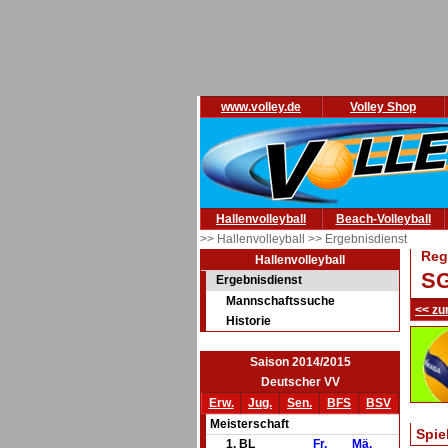
www.volley.de
Volley Shop
Hallenvolleyball
Beach-Volleyball
>> Hallenvolleyball
>> Ergebnisdienst
Reg
Hallenvolleyball
SG
Ergebnisdienst
Mannschaftssuche
<< zu
Historie
Saison 2014/2015
Deutscher VV
Erw.
Jug.
Sen.
BFS
BSV
Meisterschaft
Spie
1. BL
Fr.
Mä.