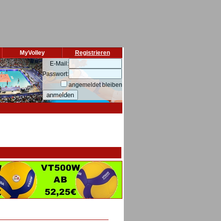
MyVolley
Registrieren
E-Mail:
Passwort:
angemeldet bleiben