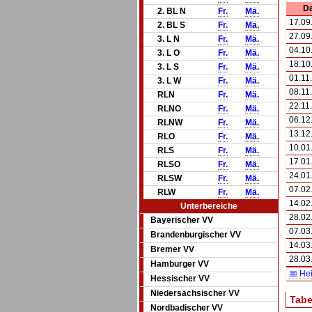
D
2. BL N
Fr.
Mä.
17.09
2. BL S
Fr.
Mä.
27.09
3. L N
Fr.
Mä.
04.10
3. L O
Fr.
Mä.
18.10
3. L S
Fr.
Mä.
01.11
3. L W
Fr.
Mä.
08.11
RLN
Fr.
Mä.
22.11
RLNO
Fr.
Mä.
06.12
RLNW
Fr.
Mä.
13.12
RLO
Fr.
Mä.
10.01
RLS
Fr.
Mä.
17.01
RLSO
Fr.
Mä.
24.01
RLSW
Fr.
Mä.
07.02
RLW
Fr.
Mä.
14.02
Unterbereiche
28.02
Bayerischer VV
07.03
Brandenburgischer VV
14.03
Bremer VV
28.03
Hamburger VV
📅 He
Hessischer VV
Niedersächsischer VV
Tabe
Nordbadischer VV