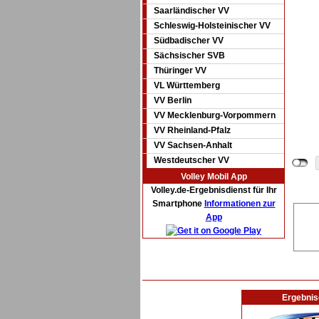
Saarländischer VV
Schleswig-Holsteinischer VV
Südbadischer VV
Sächsischer SVB
Thüringer VV
VL Württemberg
VV Berlin
VV Mecklenburg-Vorpommern
VV Rheinland-Pfalz
VV Sachsen-Anhalt
Westdeutscher VV
Volley Mobil App
Volley.de-Ergebnisdienst für Ihr
Smartphone
Informationen zur
App
Ergebnis