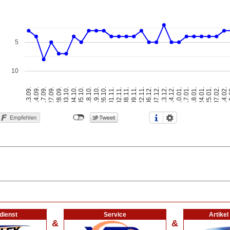
5
10
17.09.
01.11.
10.01.
14.09.
26.10.
14.12.
13.09.
19.10.
13.12.
1
18.10.
07.12.
14.02.
05.10.
06.12.
07.02.
04.10.
22.11.
25.01.
03.10.
09.11.
24.01.
28.09.
08.11.
18.01.
02.11.
17.01.
27.09.
dienst
Service
Artike
&
&