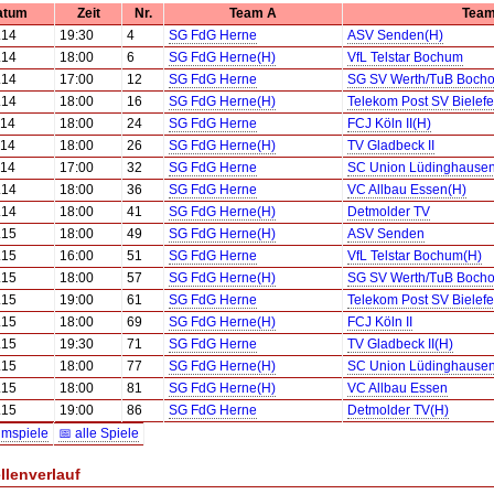
atum
Zeit
Nr.
Team A
Team
.14
19:30
4
SG FdG Herne
ASV Senden(H)
.14
18:00
6
SG FdG Herne(H)
VfL Telstar Bochum
.14
17:00
12
SG FdG Herne
SG SV Werth/TuB Bochol
.14
18:00
16
SG FdG Herne(H)
Telekom Post SV Bielefe
.14
18:00
24
SG FdG Herne
FCJ Köln II(H)
.14
18:00
26
SG FdG Herne(H)
TV Gladbeck II
.14
17:00
32
SG FdG Herne
SC Union Lüdinghausen
.14
18:00
36
SG FdG Herne
VC Allbau Essen(H)
.14
18:00
41
SG FdG Herne(H)
Detmolder TV
.15
18:00
49
SG FdG Herne(H)
ASV Senden
.15
16:00
51
SG FdG Herne
VfL Telstar Bochum(H)
.15
18:00
57
SG FdG Herne(H)
SG SV Werth/TuB Bocho
.15
19:00
61
SG FdG Herne
Telekom Post SV Bielefe
.15
18:00
69
SG FdG Herne(H)
FCJ Köln II
.15
19:30
71
SG FdG Herne
TV Gladbeck II(H)
.15
18:00
77
SG FdG Herne(H)
SC Union Lüdinghause
.15
18:00
81
SG FdG Herne(H)
VC Allbau Essen
.15
19:00
86
SG FdG Herne
Detmolder TV(H)
imspiele
📅 alle Spiele
llenverlauf