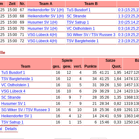
um
Zeit
Nr.
Team A
Team B
.25
15:00
67
Heikendorfer SV 1(H)
TuS Busdorf 1
0:3 (15:25,1
.25
15:00
68
Heikendorfer SV 1(H)
SC Strande
1:3 (23:25,2
.25
15:00
69
Husumer SV 1(H)
TSV Satrup 1
3:0 (25:14,2
.25
15:00
70
Husumer SV 1(H)
VC Ostholstein 1
0:3 (16:25,2
.25
15:00
71
VSG Lübeck 4(H)
SG Wiker SV / TSV Russee 3
0:3 (19:25,2
.25
15:00
72
VSG Lübeck 4(H)
TSV Bargteheide 1
2:3 (19:25,2
lle
Spiele
Sätze
Bä
Team
ges.
gew.
verl.
Punkte
Quot.
TuS Busdorf 1
16
12
4
35
41:21
1,95
1427:12
TSV Bargteheide 1
16
12
4
34
41:25
1,64
1474:13
VC Ostholstein 1
16
11
5
31
39:26
1,50
1457:13
VSG Lübeck 4
16
10
6
29
36:29
1,24
1423:13
SC Strande
16
9
7
28
35:26
1,35
1368:13
Husumer SV 1
16
7
9
21
28:34
0,82
1319:13
SG Wiker SV / TSV Russee 3
16
6
10
18
25:36
0,69
1291:13
Heikendorfer SV 1
16
4
12
14
24:41
0,59
1363:14
TSV Satrup 1
16
1
15
6
15:46
0,33
1250:14
al
Details