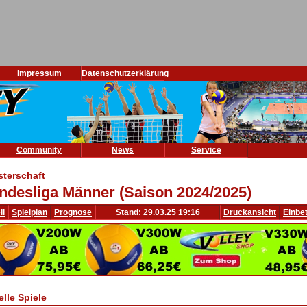
Impressum
Datenschutzerklärung
Community
News
Service
sterschaft
ndesliga Männer (Saison 2024/2025)
ll
Spielplan
Prognose
Stand: 29.03.25 19:16
Druckansicht
Einbe
elle Spiele