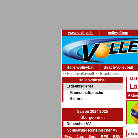
www.volley.de
Volley Shop
Hallenvolleyball
Beach-Volleyball
>> Hallenvolleyball
>> Ergebnisdienst
Mei
Hallenvolleyball
La
Ergebnisdienst
Mannschaftssuche
Aktue
Historie
Saison 2024/2025
Übergeordnet
Deutscher VV
Schleswig-Holsteinischer VV
aktu
Erw.
Jug.
Sen.
BFS
BSV