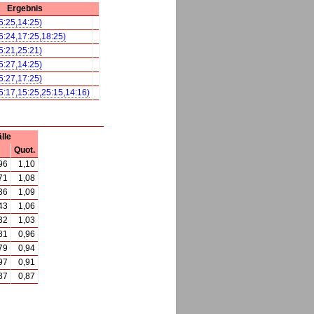
Ergebnis
5:25,14:25)
6:24,17:25,18:25)
5:21,25:21)
5:27,14:25)
5:27,17:25)
5:17,15:25,25:15,14:16)
lle
Quot.
96
1,10
71
1,08
36
1,09
43
1,06
32
1,03
81
0,96
79
0,94
97
0,91
37
0,87