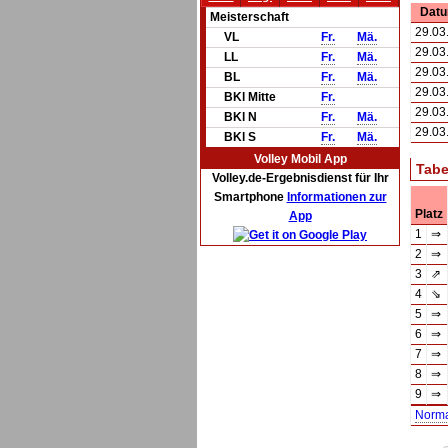
Dat
Meisterschaft
29.03
VL
Fr.
Mä.
29.03
LL
Fr.
Mä.
29.03
BL
Fr.
Mä.
29.03
BKl Mitte
Fr.
29.03
BKl N
Fr.
Mä.
29.03
BKl S
Fr.
Mä.
Volley Mobil App
Tabe
Volley.de-Ergebnisdienst für Ihr
Smartphone
Informationen zur
Platz
App
1
⇒
2
⇒
3
⇗
4
⇘
5
⇒
6
⇒
7
⇒
8
⇒
9
⇒
Norm