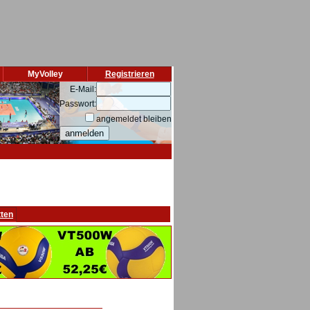
MyVolley
Registrieren
E-Mail:
Passwort:
angemeldet bleiben
tten