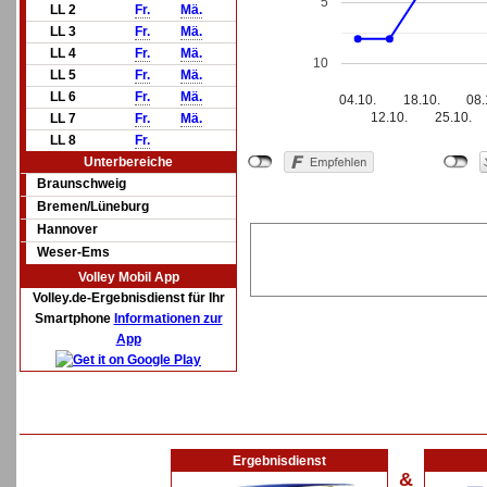
5
LL 2
Fr.
Mä.
LL 3
Fr.
Mä.
LL 4
Fr.
Mä.
10
LL 5
Fr.
Mä.
LL 6
Fr.
Mä.
04.10.
18.10.
08.
12.10.
25.10.
LL 7
Fr.
Mä.
LL 8
Fr.
Unterbereiche
Braunschweig
Bremen/Lüneburg
Hannover
Weser-Ems
Volley Mobil App
Volley.de-Ergebnisdienst für Ihr
Smartphone
Informationen zur
App
Ergebnisdienst
&