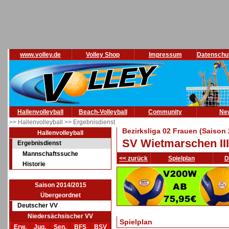
www.volley.de
Volley Shop
Impressum
Datenschu
Hallenvolleyball
Beach-Volleyball
Community
Ne
>> Hallenvolleyball
>> Ergebnisdienst
Bezirksliga 02 Frauen (Saison
Hallenvolleyball
SV Wietmarschen III
Ergebnisdienst
Mannschaftssuche
<< zurück
Spielplan
D
Historie
Saison 2014/2015
Übergeordnet
Deutscher VV
Niedersächsischer VV
Spielplan
Erw.
Jug.
Sen.
BFS
BSV