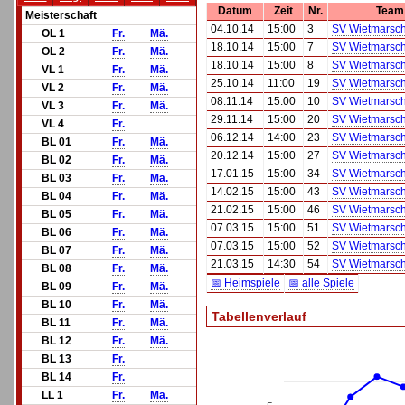
Datum
Zeit
Nr.
Team
Meisterschaft
04.10.14
15:00
3
SV Wietmarsche
OL 1
Fr.
Mä.
18.10.14
15:00
7
SV Wietmarsche
OL 2
Fr.
Mä.
18.10.14
15:00
8
SV Wietmarsche
VL 1
Fr.
Mä.
25.10.14
11:00
19
SV Wietmarsche
VL 2
Fr.
Mä.
08.11.14
15:00
10
SV Wietmarsche
VL 3
Fr.
Mä.
29.11.14
15:00
20
SV Wietmarsche
VL 4
Fr.
06.12.14
14:00
23
SV Wietmarsche
BL 01
Fr.
Mä.
20.12.14
15:00
27
SV Wietmarsche
BL 02
Fr.
Mä.
17.01.15
15:00
34
SV Wietmarsche
BL 03
Fr.
Mä.
14.02.15
15:00
43
SV Wietmarsche
BL 04
Fr.
Mä.
21.02.15
15:00
46
SV Wietmarsche
BL 05
Fr.
Mä.
07.03.15
15:00
51
SV Wietmarsche
BL 06
Fr.
Mä.
07.03.15
15:00
52
SV Wietmarsche
BL 07
Fr.
Mä.
21.03.15
14:30
54
SV Wietmarsche
BL 08
Fr.
Mä.
📅 Heimspiele
📅 alle Spiele
BL 09
Fr.
Mä.
BL 10
Fr.
Mä.
Tabellenverlauf
BL 11
Fr.
Mä.
BL 12
Fr.
Mä.
BL 13
Fr.
BL 14
Fr.
LL 1
Fr.
Mä.