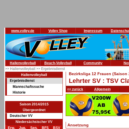
www.volley.de
Volley Shop
Impressum
Datenschu
Hallenvolleyball
Beach-Volleyball
Community
Ne
>> Hallenvolleyball
>> Ergebnisdienst
Bezirksliga 12 Frauen (Saison
Hallenvolleyball
Lehrter SV : TSV Cl
Ergebnisdienst
Mannschaftssuche
<< zurück
Allgemein
Historie
Saison 2014/2015
Übergeordnet
Deutscher VV
Niedersächsischer VV
Ansetzung
Erw.
Jug.
Sen.
BFS
BSV