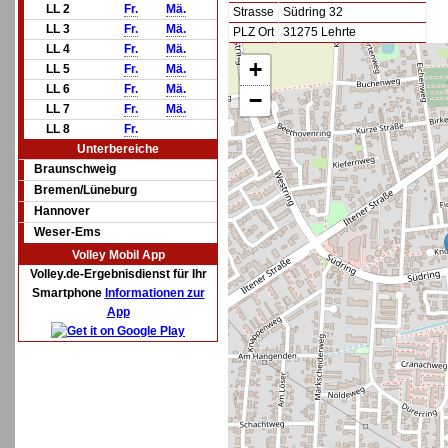
LL 2
Fr.
Mä.
Strasse
Südring 32
LL 3
Fr.
Mä.
PLZ Ort
31275 Lehrte
LL 4
Fr.
Mä.
+
LL 5
Fr.
Mä.
LL 6
Fr.
Mä.
−
LL 7
Fr.
Mä.
LL 8
Fr.
Unterbereiche
Braunschweig
Bremen/Lüneburg
Hannover
Weser-Ems
Volley Mobil App
Volley.de-Ergebnisdienst für Ihr
Smartphone
Informationen zur
App