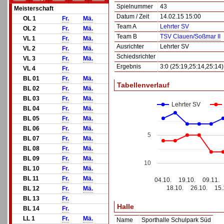
Spielnummer
43
Meisterschaft
Datum / Zeit
14.02.15 15:00
OL 1
Fr.
Mä.
Team A
Lehrter SV
OL 2
Fr.
Mä.
Team B
TSV Clauen/Soßmar II
VL 1
Fr.
Mä.
Ausrichter
Lehrter SV
VL 2
Fr.
Mä.
Schiedsrichter
VL 3
Fr.
Mä.
Ergebnis
3:0 (25:19,25:14,25:14)
VL 4
Fr.
BL 01
Fr.
Mä.
Tabellenverlauf
BL 02
Fr.
Mä.
BL 03
Fr.
Mä.
Lehrter SV
BL 04
Fr.
Mä.
BL 05
Fr.
Mä.
BL 06
Fr.
Mä.
5
BL 07
Fr.
Mä.
BL 08
Fr.
Mä.
BL 09
Fr.
Mä.
10
BL 10
Fr.
Mä.
BL 11
Fr.
Mä.
04.10.
19.10.
09.11.
18.10.
26.10.
15.
BL 12
Fr.
Mä.
BL 13
Fr.
Halle
BL 14
Fr.
LL 1
Fr.
Mä.
Name
Sporthalle Schulpark Süd