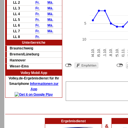
LL 2
Fr.
Mä.
LL 3
Fr.
Mä.
LL 4
Fr.
Mä.
LL 5
Fr.
Mä.
5
LL 6
Fr.
Mä.
LL 7
Fr.
Mä.
LL 8
Fr.
10
Unterbereiche
Braunschweig
0
04.10.
05.10.
11.10.
18.10.
25.10.
01.11.
Bremen/Lüneburg
Hannover
Weser-Ems
Volley Mobil App
Volley.de-Ergebnisdienst für Ihr
Smartphone
Informationen zur
App
Ergebnisdienst
&