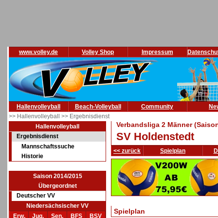
www.volley.de
Volley Shop
Impressum
Datenschu
Hallenvolleyball
Beach-Volleyball
Community
Ne
>> Hallenvolleyball
>> Ergebnisdienst
Verbandsliga 2 Männer (Saiso
Hallenvolleyball
SV Holdenstedt
Ergebnisdienst
Mannschaftssuche
<< zurück
Spielplan
D
Historie
Saison 2014/2015
Übergeordnet
Deutscher VV
Niedersächsischer VV
Spielplan
Erw.
Jug.
Sen.
BFS
BSV