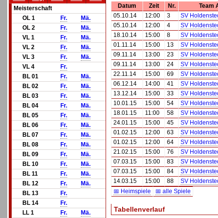
Datum
Zeit
Nr.
Team 
Meisterschaft
05.10.14
12:00
3
SV Holdenste
OL 1
Fr.
Mä.
05.10.14
12:00
4
SV Holdenste
OL 2
Fr.
Mä.
18.10.14
15:00
8
SV Holdenste
VL 1
Fr.
Mä.
01.11.14
15:00
13
SV Holdenste
VL 2
Fr.
Mä.
09.11.14
13:00
23
SV Holdenste
VL 3
Fr.
Mä.
09.11.14
13:00
24
SV Holdenste
VL 4
Fr.
22.11.14
15:00
69
SV Holdenste
BL 01
Fr.
Mä.
06.12.14
14:00
41
SV Holdenste
BL 02
Fr.
Mä.
13.12.14
15:00
33
SV Holdenste
BL 03
Fr.
Mä.
10.01.15
15:00
54
SV Holdenste
BL 04
Fr.
Mä.
18.01.15
11:00
58
SV Holdenste
BL 05
Fr.
Mä.
24.01.15
15:00
45
SV Holdenste
BL 06
Fr.
Mä.
01.02.15
12:00
63
SV Holdenste
BL 07
Fr.
Mä.
01.02.15
12:00
64
SV Holdenste
BL 08
Fr.
Mä.
21.02.15
15:00
76
SV Holdenste
BL 09
Fr.
Mä.
07.03.15
15:00
83
SV Holdenste
BL 10
Fr.
Mä.
07.03.15
15:00
84
SV Holdenste
BL 11
Fr.
Mä.
14.03.15
15:00
88
SV Holdenste
BL 12
Fr.
Mä.
📅 Heimspiele
📅 alle Spiele
BL 13
Fr.
BL 14
Fr.
Tabellenverlauf
LL 1
Fr.
Mä.