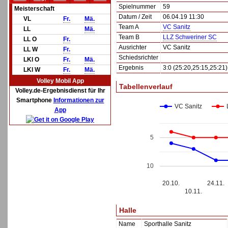
Spielnummer
59
Meisterschaft
Datum / Zeit
06.04.19 11:30
VL
Fr.
Mä.
Team A
VC Sanitz
LL
Mä.
Team B
LLZ Schweriner SC
LL O
Fr.
Ausrichter
VC Sanitz
LL W
Fr.
Schiedsrichter
LKl O
Fr.
Mä.
Ergebnis
3:0 (25:20,25:15,25:21)
LKl W
Fr.
Mä.
Volley Mobil App
Tabellenverlauf
Volley.de-Ergebnisdienst für Ihr
Smartphone
Informationen zur
VC Sanitz
App
5
10
20.10.
24.11.
10.11.
Halle
Name
Sporthalle Sanitz