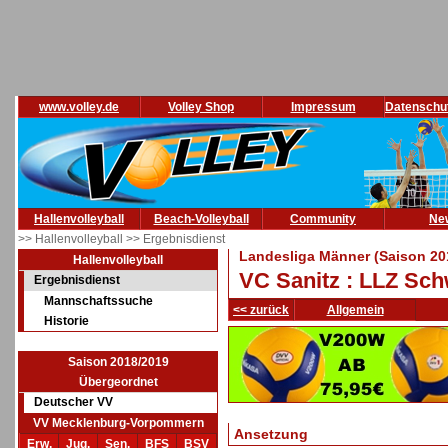
www.volley.de
Volley Shop
Impressum
Datenschu
Hallenvolleyball
Beach-Volleyball
Community
Ne
>> Hallenvolleyball
>> Ergebnisdienst
Landesliga Männer (Saison 20
Hallenvolleyball
VC Sanitz : LLZ Sc
Ergebnisdienst
Mannschaftssuche
<< zurück
Allgemein
Historie
Saison 2018/2019
Übergeordnet
Deutscher VV
VV Mecklenburg-Vorpommern
Ansetzung
Erw.
Jug.
Sen.
BFS
BSV