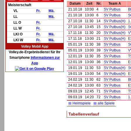
Datum
Zeit
Nr.
Team A
Meisterschaft
21.10.18
10:00
4
SV Putbus
B
VL
Fr.
Mä.
21.10.18
13:00
6
SV Putbus
S
LL
Mä.
27.10.18
11:30
14
SV Putbus(H)
1
LL O
Fr.
27.10.18
13:45
15
SV Putbus(H)
S
LL W
Fr.
17.11.18
11:30
20
SV Putbus(H)
V
LKl O
Fr.
Mä.
17.11.18
13:00
21
SV Putbus(H)
E
LKl W
Fr.
Mä.
05.01.19
11:30
38
SV Putbus
S
Volley Mobil App
05.01.19
13:00
39
SV Putbus
V
Volley.de-Ergebnisdienst für Ihr
12.01.19
11:30
35
SV Putbus
T
Smartphone
Informationen zur
12.01.19
13:00
36
SV Putbus
E
App
19.01.19
11:30
53
SV Putbus(H)
S
19.01.19
13:00
54
SV Putbus(H)
E
24.02.19
11:30
62
SV Putbus
B
24.02.19
13:00
63
SV Putbus
E
09.03.19
12:45
71
SV Putbus
T
09.03.19
14:20
72
SV Putbus
1
📅 Heimspiele
📅 alle Spiele
Tabellenverlauf