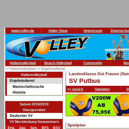
www.volley.de
Volley Shop
Impressum
Datenschu
Hallenvolleyball
Beach-Volleyball
Community
Ne
>> Hallenvolleyball
>> Ergebnisdienst
Landesklasse Ost Frauen (Sai
Hallenvolleyball
SV Putbus
Ergebnisdienst
Mannschaftssuche
<< zurück
Spielplan
D
Historie
Saison 2018/2019
Übergeordnet
Deutscher VV
VV Mecklenburg-Vorpommern
Spielplan
Erw.
Jug.
Sen.
BFS
BSV