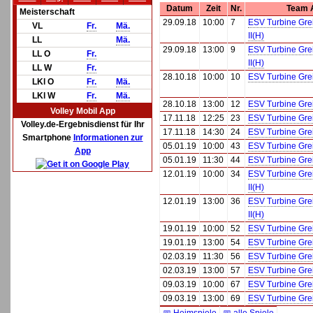
Datum
Zeit
Nr.
Team 
Meisterschaft
29.09.18
10:00
7
ESV Turbine Gre
VL
Fr.
Mä.
II(H)
LL
Mä.
29.09.18
13:00
9
ESV Turbine Gre
LL O
Fr.
II(H)
LL W
Fr.
28.10.18
10:00
10
ESV Turbine Grei
LKl O
Fr.
Mä.
LKl W
Fr.
Mä.
28.10.18
13:00
12
ESV Turbine Grei
Volley Mobil App
17.11.18
12:25
23
ESV Turbine Grei
Volley.de-Ergebnisdienst für Ihr
17.11.18
14:30
24
ESV Turbine Grei
Smartphone
Informationen zur
05.01.19
10:00
43
ESV Turbine Grei
App
05.01.19
11:30
44
ESV Turbine Grei
12.01.19
10:00
34
ESV Turbine Gre
II(H)
12.01.19
13:00
36
ESV Turbine Gre
II(H)
19.01.19
10:00
52
ESV Turbine Grei
19.01.19
13:00
54
ESV Turbine Grei
02.03.19
11:30
56
ESV Turbine Grei
02.03.19
13:00
57
ESV Turbine Grei
09.03.19
10:00
67
ESV Turbine Grei
09.03.19
13:00
69
ESV Turbine Grei