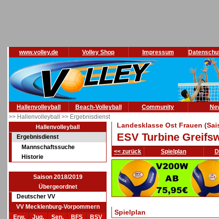
www.volley.de
Volley Shop
Impressum
Datenschu
Hallenvolleyball
Beach-Volleyball
Community
Ne
>> Hallenvolleyball
>> Ergebnisdienst
Landesklasse Ost Frauen (Sai
Hallenvolleyball
ESV Turbine Greifsw
Ergebnisdienst
Mannschaftssuche
<< zurück
Spielplan
D
Historie
Saison 2018/2019
Übergeordnet
Deutscher VV
VV Mecklenburg-Vorpommern
Spielplan
Erw.
Jug.
Sen.
BFS
BSV