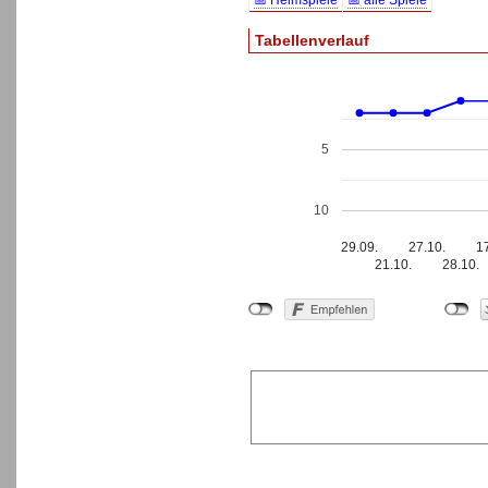
📅 Heimspiele
📅 alle Spiele
Tabellenverlauf
5
10
29.09.
27.10.
1
21.10.
28.10.