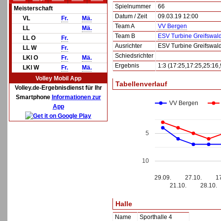
Spielnummer
66
Meisterschaft
Datum / Zeit
09.03.19 12:00
VL
Fr.
Mä.
Team A
VV Bergen
LL
Mä.
Team B
ESV Turbine Greifswald 
LL O
Fr.
Ausrichter
ESV Turbine Greifswald 
LL W
Fr.
Schiedsrichter
LKl O
Fr.
Mä.
Ergebnis
1:3 (17:25,17:25,25:16,
LKl W
Fr.
Mä.
Volley Mobil App
Tabellenverlauf
Volley.de-Ergebnisdienst für Ihr
Smartphone
Informationen zur
VV Bergen
App
5
10
29.09.
27.10.
1
21.10.
28.10.
Halle
Name
Sporthalle 4