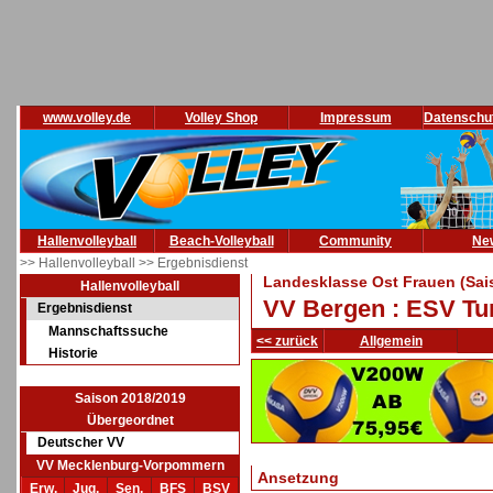
www.volley.de
Volley Shop
Impressum
Datenschu
Hallenvolleyball
Beach-Volleyball
Community
Ne
>> Hallenvolleyball
>> Ergebnisdienst
Landesklasse Ost Frauen (Sai
Hallenvolleyball
VV Bergen : ESV Tur
Ergebnisdienst
Mannschaftssuche
<< zurück
Allgemein
Historie
Saison 2018/2019
Übergeordnet
Deutscher VV
VV Mecklenburg-Vorpommern
Ansetzung
Erw.
Jug.
Sen.
BFS
BSV