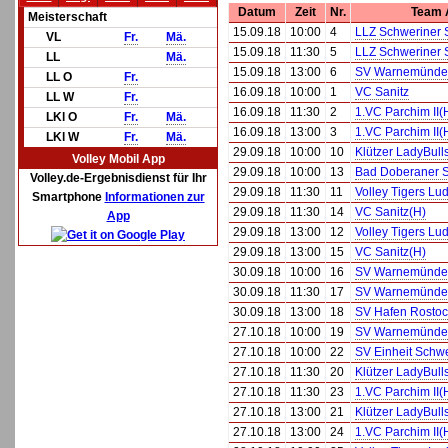
Datum
Zeit
Nr.
Team 
Meisterschaft
15.09.18
10:00
4
LLZ Schweriner 
VL
Fr.
Mä.
15.09.18
11:30
5
LLZ Schweriner 
LL
Mä.
15.09.18
13:00
6
SV Warnemünde
LL O
Fr.
16.09.18
10:00
1
VC Sanitz
LL W
Fr.
16.09.18
11:30
2
1.VC Parchim II(
LKl O
Fr.
Mä.
16.09.18
13:00
3
1.VC Parchim II(
LKl W
Fr.
Mä.
29.09.18
10:00
10
Klützer LadyBull
Volley Mobil App
29.09.18
10:00
13
Bad Doberaner 
Volley.de-Ergebnisdienst für Ihr
29.09.18
11:30
11
Volley Tigers Lu
Smartphone
Informationen zur
29.09.18
11:30
14
VC Sanitz(H)
App
29.09.18
13:00
12
Volley Tigers Lu
29.09.18
13:00
15
VC Sanitz(H)
30.09.18
10:00
16
SV Warnemünde 
30.09.18
11:30
17
SV Warnemünde 
30.09.18
13:00
18
SV Hafen Rostoc
27.10.18
10:00
19
SV Warnemünde
27.10.18
10:00
22
SV Einheit Schw
27.10.18
11:30
20
Klützer LadyBull
27.10.18
11:30
23
1.VC Parchim II(
27.10.18
13:00
21
Klützer LadyBull
27.10.18
13:00
24
1.VC Parchim II(