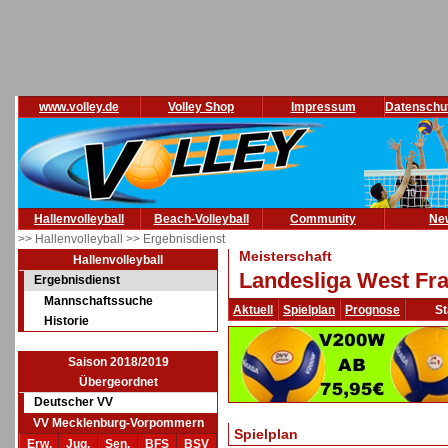
www.volley.de
Volley Shop
Impressum
Datenschu
Hallenvolleyball
Beach-Volleyball
Community
Ne
>> Hallenvolleyball
>> Ergebnisdienst
Meisterschaft
Hallenvolleyball
Landesliga West Fra
Ergebnisdienst
Mannschaftssuche
Aktuell
Spielplan
Prognose
St
Historie
Saison 2018/2019
Übergeordnet
Deutscher VV
VV Mecklenburg-Vorpommern
Spielplan
Erw.
Jug.
Sen.
BFS
BSV