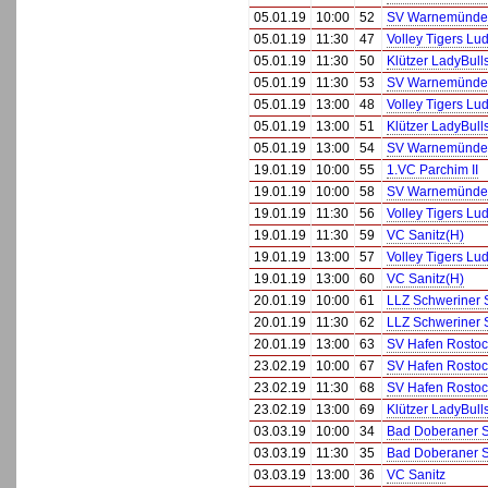
05.01.19
10:00
52
SV Warnemünde I
05.01.19
11:30
47
Volley Tigers Lu
05.01.19
11:30
50
Klützer LadyBull
05.01.19
11:30
53
SV Warnemünde 
05.01.19
13:00
48
Volley Tigers Lu
05.01.19
13:00
51
Klützer LadyBull
05.01.19
13:00
54
SV Warnemünde 
19.01.19
10:00
55
1.VC Parchim II
19.01.19
10:00
58
SV Warnemünde
19.01.19
11:30
56
Volley Tigers Lu
19.01.19
11:30
59
VC Sanitz(H)
19.01.19
13:00
57
Volley Tigers Lu
19.01.19
13:00
60
VC Sanitz(H)
20.01.19
10:00
61
LLZ Schweriner 
20.01.19
11:30
62
LLZ Schweriner 
20.01.19
13:00
63
SV Hafen Rostoc
23.02.19
10:00
67
SV Hafen Rostoc
23.02.19
11:30
68
SV Hafen Rostoc
23.02.19
13:00
69
Klützer LadyBull
03.03.19
10:00
34
Bad Doberaner 
03.03.19
11:30
35
Bad Doberaner 
03.03.19
13:00
36
VC Sanitz