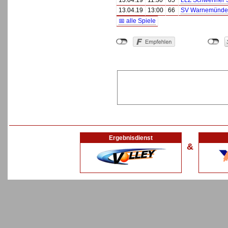
13.04.19
11:30
65
LLZ Schweriner 
13.04.19
13:00
66
SV Warnemünde
📅 alle Spiele
Ergebnisdienst
&