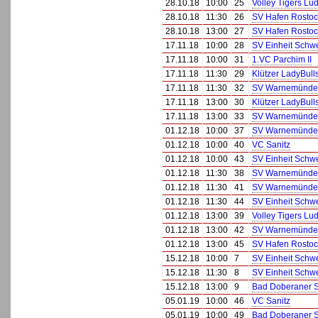
28.10.18
10:00
25
Volley Tigers Lu
28.10.18
11:30
26
SV Hafen Rostoc
28.10.18
13:00
27
SV Hafen Rostoc
17.11.18
10:00
28
SV Einheit Schw
17.11.18
10:00
31
1.VC Parchim II
17.11.18
11:30
29
Klützer LadyBull
17.11.18
11:30
32
SV Warnemünde I
17.11.18
13:00
30
Klützer LadyBull
17.11.18
13:00
33
SV Warnemünde I
01.12.18
10:00
37
SV Warnemünde 
01.12.18
10:00
40
VC Sanitz
01.12.18
10:00
43
SV Einheit Schw
01.12.18
11:30
38
SV Warnemünde 
01.12.18
11:30
41
SV Warnemünde I
01.12.18
11:30
44
SV Einheit Schw
01.12.18
13:00
39
Volley Tigers Lu
01.12.18
13:00
42
SV Warnemünde I
01.12.18
13:00
45
SV Hafen Rostoc
15.12.18
10:00
7
SV Einheit Schw
15.12.18
11:30
8
SV Einheit Schw
15.12.18
13:00
9
Bad Doberaner 
05.01.19
10:00
46
VC Sanitz
05.01.19
10:00
49
Bad Doberaner 