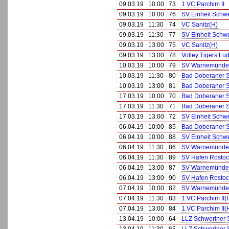
09.03.19
10:00
73
1.VC Parchim II
09.03.19
10:00
76
SV Einheit Schw
09.03.19
11:30
74
VC Sanitz(H)
09.03.19
11:30
77
SV Einheit Schw
09.03.19
13:00
75
VC Sanitz(H)
09.03.19
13:00
78
Volley Tigers Lu
10.03.19
10:00
79
SV Warnemünde
10.03.19
11:30
80
Bad Doberaner 
10.03.19
13:00
81
Bad Doberaner 
17.03.19
10:00
70
Bad Doberaner 
17.03.19
11:30
71
Bad Doberaner 
17.03.19
13:00
72
SV Einheit Schw
06.04.19
10:00
85
Bad Doberaner 
06.04.19
10:00
88
SV Einheit Schw
06.04.19
11:30
86
SV Warnemünde I
06.04.19
11:30
89
SV Hafen Rostoc
06.04.19
13:00
87
SV Warnemünde I
06.04.19
13:00
90
SV Hafen Rostoc
07.04.19
10:00
82
SV Warnemünde
07.04.19
11:30
83
1.VC Parchim II(
07.04.19
13:00
84
1.VC Parchim II(
13.04.19
10:00
64
LLZ Schweriner 