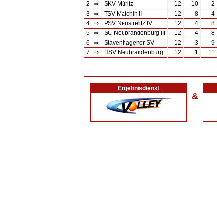
2
⇒
SKV Müritz
12
10
2
3
⇒
TSV Malchin II
12
8
4
4
⇒
PSV Neustrelitz IV
12
4
8
5
⇒
SC Neubrandenburg III
12
4
8
6
⇒
Stavenhagener SV
12
3
9
7
⇒
HSV Neubrandenburg
12
1
11
Ergebnisdienst
&