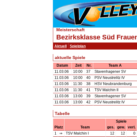
Meisterschaft
Bezirksklasse Süd Frauen
Aktuell
Spielplan
aktuelle Spiele
Datum
Zeit
Nr.
Team A
11.03.06
10:00
37
Stavenhagener SV
11.03.06
10:00
40
PSV Neustrelitz IV
11.03.06
11:30
38
HSV Neubrandenburg
11.03.06
11:30
41
TSV Malchin II
11.03.06
13:00
39
Stavenhagener SV
11.03.06
13:00
42
PSV Neustrelitz IV
Tabelle
Spiele
Platz
Team
ges.
gew.
verl.
1
⇒
TSV Malchin I
12
12
0