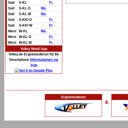
Süd
S-KL
Fr.
Süd
S-KL O
Mä.
Süd
S-KL W
Mä.
Süd
S-KKl O
Fr.
Süd
S-KKl W
Fr.
West
W-KL
Mä.
West
W-KL O
Fr.
West
W-KL W
Fr.
Volley Mobil App
Volley.de-Ergebnisdienst für Ihr
Smartphone
Informationen zur
App
Ergebnisdienst
&