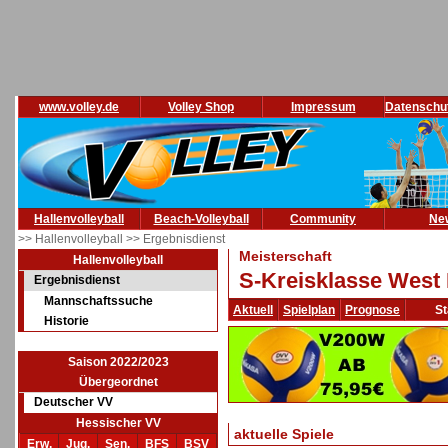
www.volley.de
Volley Shop
Impressum
Datenschu
Hallenvolleyball
Beach-Volleyball
Community
Ne
>> Hallenvolleyball
>> Ergebnisdienst
Meisterschaft
Hallenvolleyball
S-Kreisklasse West 
Ergebnisdienst
Mannschaftssuche
Aktuell
Spielplan
Prognose
St
Historie
Saison 2022/2023
Übergeordnet
Deutscher VV
Hessischer VV
aktuelle Spiele
Erw.
Jug.
Sen.
BFS
BSV