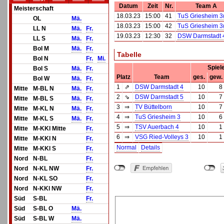
Datum
Zeit
Nr.
Team A
Meisterschaft
18.03.23
15:00
41
TuS Griesheim 3
OL
Mä.
18.03.23
15:00
42
TuS Griesheim 3
LL N
Mä.
Fr.
19.03.23
12:30
32
DSW Darmstadt 
LL S
Mä.
Fr.
Bol M
Mä.
Fr.
Tabelle
Bol N
Fr.
Mi.
Spiel
Bol S
Mä.
Fr.
Platz
Team
ges.
gew.
Bol W
Mä.
Fr.
1
⇗
DSW Darmstadt 4
10
8
Mitte
M-BL N
Mä.
Fr.
2
⇘
DSW Darmstadt 5
10
7
Mitte
M-BL S
Mä.
Fr.
3
⇒
TV Büttelborn
10
7
Mitte
M-KL N
Mä.
Fr.
4
⇒
TuS Griesheim 3
10
6
Mitte
M-KL S
Mä.
Fr.
5
⇒
TSV Auerbach 4
10
1
Mitte
M-KKl Mitte
Fr.
6
⇒
VSG Ried-Volleys 3
10
1
Mitte
M-KKl N
Fr.
Normal
Details
Mitte
M-KKl S
Fr.
Nord
N-BL
Fr.
Nord
N-KL NW
Fr.
Nord
N-KL SO
Fr.
Nord
N-KKl NW
Fr.
Süd
S-BL
Fr.
Süd
S-BL O
Mä.
Süd
S-BL W
Mä.