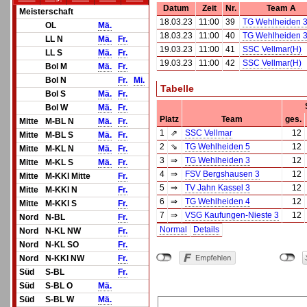
Datum
Zeit
Nr.
Team A
Meisterschaft
18.03.23
11:00
39
TG Wehlheiden 3
OL
Mä.
18.03.23
11:00
40
TG Wehlheiden 3
LL N
Mä.
Fr.
19.03.23
11:00
41
SSC Vellmar(H)
LL S
Mä.
Fr.
19.03.23
11:00
42
SSC Vellmar(H)
Bol M
Mä.
Fr.
Bol N
Fr.
Mi.
Tabelle
Bol S
Mä.
Fr.
Bol W
Mä.
Fr.
Platz
Team
ges.
Mitte
M-BL N
Mä.
Fr.
1
⇗
SSC Vellmar
12
Mitte
M-BL S
Mä.
Fr.
2
⇘
TG Wehlheiden 5
12
Mitte
M-KL N
Mä.
Fr.
3
⇒
TG Wehlheiden 3
12
Mitte
M-KL S
Mä.
Fr.
4
⇒
FSV Bergshausen 3
12
Mitte
M-KKl Mitte
Fr.
5
⇒
TV Jahn Kassel 3
12
Mitte
M-KKl N
Fr.
6
⇒
TG Wehlheiden 4
12
Mitte
M-KKl S
Fr.
7
⇒
VSG Kaufungen-Nieste 3
12
Nord
N-BL
Fr.
Normal
Details
Nord
N-KL NW
Fr.
Nord
N-KL SO
Fr.
Nord
N-KKl NW
Fr.
Süd
S-BL
Fr.
Süd
S-BL O
Mä.
Süd
S-BL W
Mä.