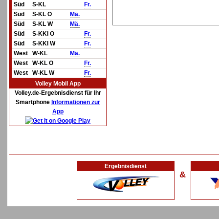
Süd
S-KL
Fr.
Süd
S-KL O
Mä.
Süd
S-KL W
Mä.
Süd
S-KKl O
Fr.
Süd
S-KKl W
Fr.
West
W-KL
Mä.
West
W-KL O
Fr.
West
W-KL W
Fr.
Volley Mobil App
Volley.de-Ergebnisdienst für Ihr
Smartphone
Informationen zur
App
Ergebnisdienst
&