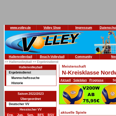
www.volley.de
Volley Shop
Impressum
Datenschu
Hallenvolleyball
Beach-Volleyball
Community
Ne
>> Hallenvolleyball
>> Ergebnisdienst
Meisterschaft
Hallenvolleyball
N-Kreisklasse Nordw
Ergebnisdienst
Mannschaftssuche
Aktuell
Spielplan
Prognose
St
Historie
Saison 2022/2023
Übergeordnet
Deutscher VV
Hessischer VV
aktuelle Spiele
Erw.
Jug.
Sen.
BFS
BSV