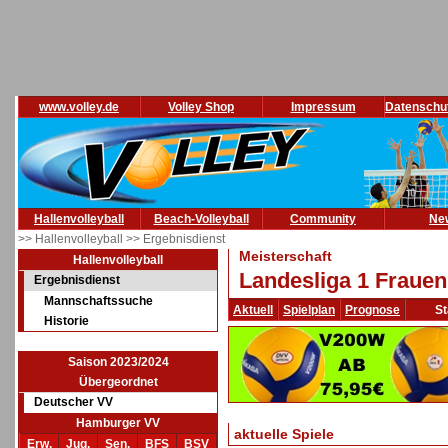
www.volley.de
Volley Shop
Impressum
Datenschu
Hallenvolleyball
Beach-Volleyball
Community
Ne
>> Hallenvolleyball
>> Ergebnisdienst
Meisterschaft
Hallenvolleyball
Landesliga 1 Frauen
Ergebnisdienst
Mannschaftssuche
Aktuell
Spielplan
Prognose
St
Historie
Saison 2023/2024
Übergeordnet
Deutscher VV
Hamburger VV
aktuelle Spiele
Erw.
Jug.
Sen.
BFS
BSV