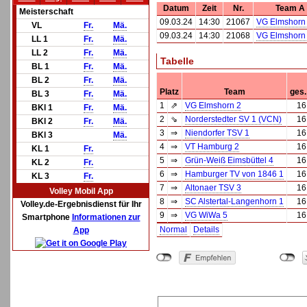
Datum
Zeit
Nr.
Team A
Meisterschaft
09.03.24
14:30
21067
VG Elmshorn
VL
Fr.
Mä.
09.03.24
14:30
21068
VG Elmshorn
LL 1
Fr.
Mä.
LL 2
Fr.
Mä.
Tabelle
BL 1
Fr.
Mä.
BL 2
Fr.
Mä.
Platz
Team
ges.
BL 3
Fr.
Mä.
1
⇗
VG Elmshorn 2
16
BKl 1
Fr.
Mä.
2
⇘
Norderstedter SV 1 (VCN)
16
BKl 2
Fr.
Mä.
3
⇒
Niendorfer TSV 1
16
BKl 3
Mä.
4
⇒
VT Hamburg 2
16
KL 1
Fr.
5
⇒
Grün-Weiß Eimsbüttel 4
16
KL 2
Fr.
6
⇒
Hamburger TV von 1846 1
16
KL 3
Fr.
7
⇒
Altonaer TSV 3
16
Volley Mobil App
8
⇒
SC Alstertal-Langenhorn 1
16
Volley.de-Ergebnisdienst für Ihr
9
⇒
VG WiWa 5
16
Smartphone
Informationen zur
Normal
Details
App