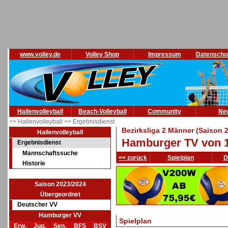
www.volley.de
Volley Shop
Impressum
Datenschu
Hallenvolleyball
Beach-Volleyball
Community
Ne
>> Hallenvolleyball
>> Ergebnisdienst
Bezirksliga 2 Männer (Saison 
Hallenvolleyball
Hamburger TV von 1
Ergebnisdienst
Mannschaftssuche
<< zurück
Spielplan
D
Historie
Saison 2023/2024
Übergeordnet
Deutscher VV
Hamburger VV
Spielplan
Erw.
Jug.
Sen.
BFS
BSV