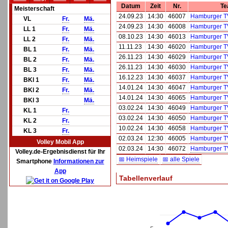
Datum
Zeit
Nr.
Te
Meisterschaft
24.09.23
14:30
46007
Hamburger T
VL
Fr.
Mä.
24.09.23
14:30
46008
Hamburger T
LL 1
Fr.
Mä.
08.10.23
14:30
46013
Hamburger T
LL 2
Fr.
Mä.
11.11.23
14:30
46020
Hamburger T
BL 1
Fr.
Mä.
26.11.23
14:30
46029
Hamburger T
BL 2
Fr.
Mä.
26.11.23
14:30
46030
Hamburger T
BL 3
Fr.
Mä.
16.12.23
14:30
46037
Hamburger T
BKl 1
Fr.
Mä.
14.01.24
14:30
46047
Hamburger T
BKl 2
Fr.
Mä.
14.01.24
14:30
46065
Hamburger T
BKl 3
Mä.
03.02.24
14:30
46049
Hamburger T
KL 1
Fr.
03.02.24
14:30
46050
Hamburger T
KL 2
Fr.
10.02.24
14:30
46058
Hamburger T
KL 3
Fr.
02.03.24
12:30
46005
Hamburger T
Volley Mobil App
02.03.24
14:30
46072
Hamburger T
Volley.de-Ergebnisdienst für Ihr
📅 Heimspiele
📅 alle Spiele
Smartphone
Informationen zur
App
Tabellenverlauf