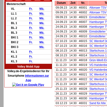
Datum
Zeit
Nr.
T
Meisterschaft
09.09.23
14:30
46001
Altonaer TSV
VL
Fr.
Mä.
09.09.23
14:30
46002
Altonaer TSV
LL 1
Fr.
Mä.
09.09.23
14:30
46023
Eimsbütteler 
LL 2
Fr.
Mä.
24.09.23
14:30
46007
Hamburger T
BL 1
Fr.
Mä.
24.09.23
14:30
46008
Hamburger T
BL 2
Fr.
Mä.
24.09.23
14:30
46009
Eimsbütteler 
BL 3
Fr.
Mä.
24.09.23
14:30
46010
Eimsbütteler 
BKl 1
Fr.
Mä.
07.10.23
14:30
46015
SC Wentorf 3
BKl 2
Fr.
Mä.
07.10.23
14:30
46016
SC Wentorf 3
BKl 3
Mä.
08.10.23
14:30
46013
Startschuss 1
KL 1
Fr.
08.10.23
14:30
46014
Startschuss 1
KL 2
Fr.
11.11.23
14:30
46018
Grün-Weiß Ei
KL 3
Fr.
11.11.23
14:30
46019
VG Halstenbe
Volley Mobil App
11.11.23
14:30
46020
VG Halstenbe
Volley.de-Ergebnisdienst für Ihr
11.11.23
14:30
46021
SC Wentorf 3
Smartphone
Informationen zur
11.11.23
14:30
46022
SC Wentorf 3
App
25.11.23
14:30
46027
Startschuss 1
25.11.23
14:30
46028
Startschuss 1
26.11.23
14:30
46029
Hamburger T
26.11.23
14:30
46030
Hamburger T
03.12.23
14:30
46031
Sand für Alle