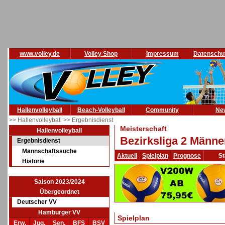
www.volley.de
Volley Shop
Impressum
Datenschu
Hallenvolleyball
Beach-Volleyball
Community
Ne
>> Hallenvolleyball
>> Ergebnisdienst
Meisterschaft
Hallenvolleyball
Bezirksliga 2 Männe
Ergebnisdienst
Mannschaftssuche
Aktuell
Spielplan
Prognose
St
Historie
Saison 2023/2024
Übergeordnet
Deutscher VV
Hamburger VV
Spielplan
Erw.
Jug.
Sen.
BFS
BSV