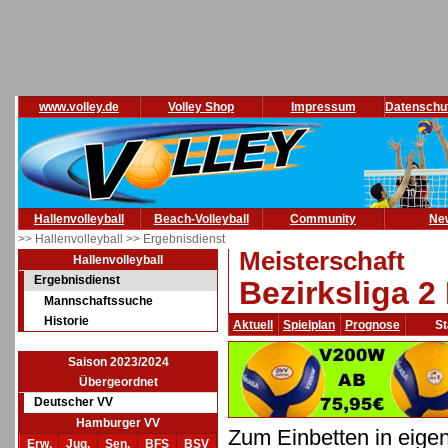
www.volley.de
Volley Shop
Impressum
Datenschu
Hallenvolleyball
Beach-Volleyball
Community
Ne
>> Hallenvolleyball
>> Ergebnisdienst
Meisterschaft
Hallenvolleyball
Ergebnisdienst
Bezirksliga 2
Mannschaftssuche
Historie
Aktuell
Spielplan
Prognose
St
Saison 2023/2024
Übergeordnet
Deutscher VV
Hamburger VV
Zum Einbetten in eige
Erw.
Jug.
Sen.
BFS
BSV