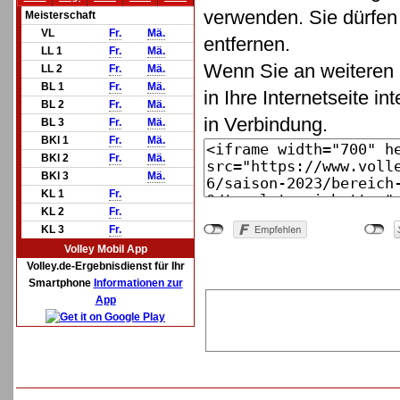
verwenden. Sie dürfen 
Meisterschaft
VL
Fr.
Mä.
entfernen.
LL 1
Fr.
Mä.
Wenn Sie an weiteren 
LL 2
Fr.
Mä.
BL 1
Fr.
Mä.
in Ihre Internetseite in
BL 2
Fr.
Mä.
in Verbindung.
BL 3
Fr.
Mä.
BKl 1
Fr.
Mä.
BKl 2
Fr.
Mä.
BKl 3
Mä.
KL 1
Fr.
KL 2
Fr.
KL 3
Fr.
Volley Mobil App
Volley.de-Ergebnisdienst für Ihr
Smartphone
Informationen zur
App