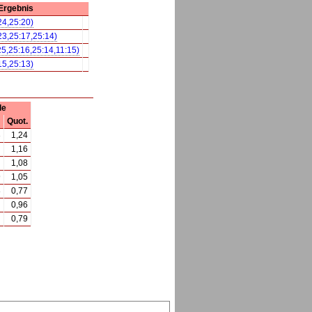
Ergebnis
24,25:20)
23,25:17,25:14)
25,25:16,25:14,11:15)
15,25:13)
le
Quot.
3
1,24
1,16
1,08
9
1,05
8
0,77
0,96
0,79