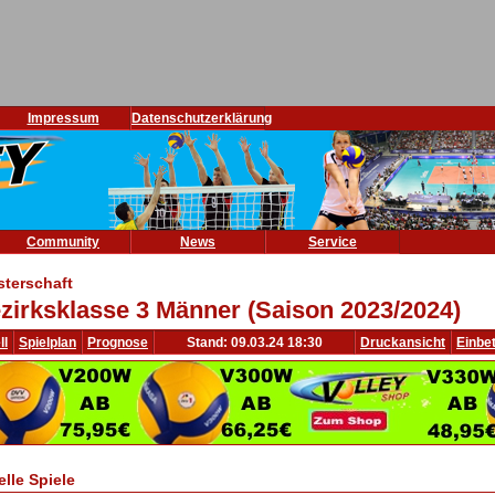
Impressum
Datenschutzerklärung
Community
News
Service
sterschaft
zirksklasse 3 Männer (Saison 2023/2024)
ll
Spielplan
Prognose
Stand: 09.03.24 18:30
Druckansicht
Einbe
elle Spiele