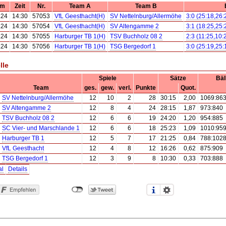
um
Zeit
Nr.
Team A
Team B
.24
14:30
57053
VfL Geesthacht(H)
SV Nettelnburg/Allermöhe
3:0 (25:18,26:
.24
14:30
57054
VfL Geesthacht(H)
SV Altengamme 2
3:1 (18:25,25:
.24
14:30
57055
Harburger TB 1(H)
TSV Buchholz 08 2
2:3 (11:25,10:
.24
14:30
57056
Harburger TB 1(H)
TSG Bergedorf 1
3:0 (25:19,25:
lle
Spiele
Sätze
Bäl
Team
ges.
gew.
verl.
Punkte
Quot.
SV Nettelnburg/Allermöhe
12
10
2
28
30:15
2,00
1069:86
SV Altengamme 2
12
8
4
24
28:15
1,87
973:840
TSV Buchholz 08 2
12
6
6
19
24:20
1,20
954:885
SC Vier- und Marschlande 1
12
6
6
18
25:23
1,09
1010:95
Harburger TB 1
12
5
7
17
21:25
0,84
788:102
VfL Geesthacht
12
4
8
12
16:26
0,62
875:909
TSG Bergedorf 1
12
3
9
8
10:30
0,33
703:888
al
Details