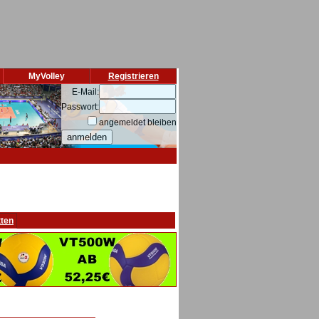
MyVolley
Registrieren
E-Mail:
Passwort:
angemeldet bleiben
tten