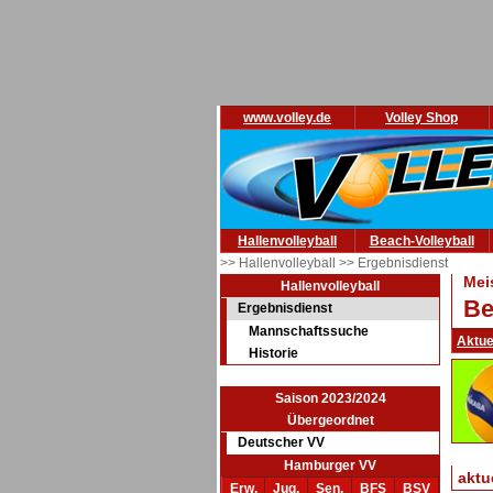
www.volley.de
Volley Shop
Hallenvolleyball
Beach-Volleyball
>> Hallenvolleyball
>> Ergebnisdienst
Mei
Hallenvolleyball
Be
Ergebnisdienst
Mannschaftssuche
Aktue
Historie
Saison 2023/2024
Übergeordnet
Deutscher VV
Hamburger VV
aktu
Erw.
Jug.
Sen.
BFS
BSV