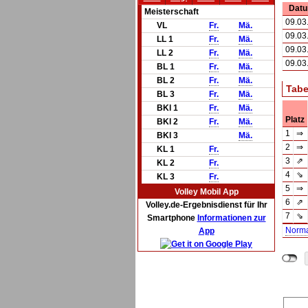
Dat
Meisterschaft
09.03
VL
Fr.
Mä.
09.03
LL 1
Fr.
Mä.
09.03
LL 2
Fr.
Mä.
09.03
BL 1
Fr.
Mä.
BL 2
Fr.
Mä.
Tabe
BL 3
Fr.
Mä.
BKl 1
Fr.
Mä.
Platz
BKl 2
Fr.
Mä.
1
⇒
BKl 3
Mä.
2
⇒
KL 1
Fr.
3
⇗
KL 2
Fr.
4
⇘
KL 3
Fr.
5
⇒
Volley Mobil App
6
⇗
Volley.de-Ergebnisdienst für Ihr
7
⇘
Smartphone
Informationen zur
Norm
App