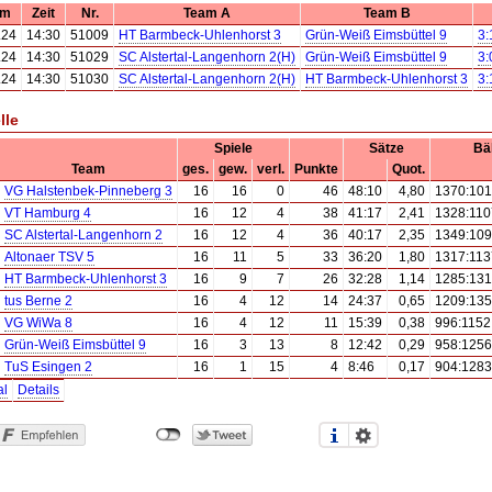
um
Zeit
Nr.
Team A
Team B
.24
14:30
51009
HT Barmbeck-Uhlenhorst 3
Grün-Weiß Eimsbüttel 9
3:
.24
14:30
51029
SC Alstertal-Langenhorn 2(H)
Grün-Weiß Eimsbüttel 9
3:
.24
14:30
51030
SC Alstertal-Langenhorn 2(H)
HT Barmbeck-Uhlenhorst 3
3:
lle
Spiele
Sätze
Bäl
Team
ges.
gew.
verl.
Punkte
Quot.
VG Halstenbek-Pinneberg 3
16
16
0
46
48:10
4,80
1370:10
VT Hamburg 4
16
12
4
38
41:17
2,41
1328:110
SC Alstertal-Langenhorn 2
16
12
4
36
40:17
2,35
1349:10
Altonaer TSV 5
16
11
5
33
36:20
1,80
1317:113
HT Barmbeck-Uhlenhorst 3
16
9
7
26
32:28
1,14
1285:13
tus Berne 2
16
4
12
14
24:37
0,65
1209:13
VG WiWa 8
16
4
12
11
15:39
0,38
996:1152
Grün-Weiß Eimsbüttel 9
16
3
13
8
12:42
0,29
958:1256
TuS Esingen 2
16
1
15
4
8:46
0,17
904:1283
al
Details