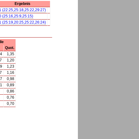
Ergebnis
1 (22:25,25:18,25:22,29:27)
0 (25:16,25:9,25:15)
1 (25:19,20:25,25:22,26:24)
le
Quot.
14
1,35
7
1,20
99
1,23
7
1,16
17
0,98
51
0,89
0,86
0,76
0,70