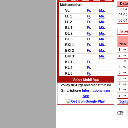
Dat
Meisterschaft
06.04
VL
Fr.
Mä.
06.04
LL 1
Fr.
Mä.
06.04
LL 2
Fr.
Mä.
BL 1
Fr.
Mä.
Tabe
BL 2
Fr.
Mä.
BL 3
Fr.
Mä.
Platz
BKl 1
Fr.
Mä.
1
⇒
BKl 2
Fr.
Mä.
2
⇒
BKl 3
Mä.
3
⇗
KL 1
Fr.
4
⇘
KL 2
Fr.
5
⇒
KL 3
Fr.
6
⇒
Volley Mobil App
7
⇒
Volley.de-Ergebnisdienst für Ihr
8
⇒
Smartphone
Informationen zur
9
⇒
App
Norm