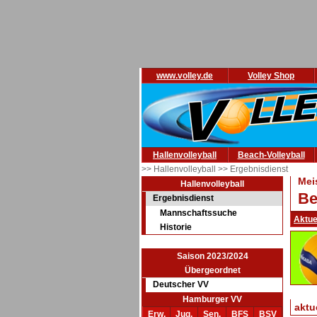
www.volley.de
Volley Shop
Hallenvolleyball
Beach-Volleyball
>> Hallenvolleyball
>> Ergebnisdienst
Mei
Hallenvolleyball
Be
Ergebnisdienst
Mannschaftssuche
Aktue
Historie
Saison 2023/2024
Übergeordnet
Deutscher VV
Hamburger VV
aktu
Erw.
Jug.
Sen.
BFS
BSV