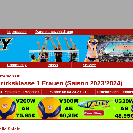
Impressum
Datenschutzerklärung
Community
News
Service
sterschaft
zirksklasse 1 Frauen (Saison 2023/2024)
ll
Spielplan
Prognose
Stand: 06.04.24 23:21
Druckansicht
Einbe
elle Spiele