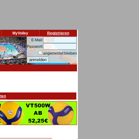
MyVolley
Registrieren
E-Mail:
Passwort:
angemeldet bleiben
tten