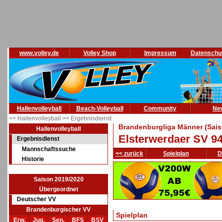
www.volley.de
Volley Shop
Impressum
Datenschu
Hallenvolleyball
Beach-Volleyball
Community
Ne
>> Hallenvolleyball
>> Ergebnisdienst
Brandenburgliga Männer (Sais
Hallenvolleyball
Elsterwerdaer SV 9
Ergebnisdienst
Mannschaftssuche
<< zurück
Spielplan
D
Historie
Saison 2019/2020
Übergeordnet
Deutscher VV
Brandenburgischer VV
Spielplan
Erw.
Jug.
Sen.
BFS
BSV