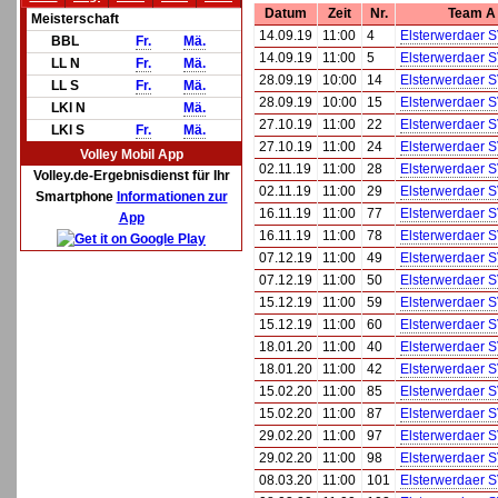
Datum
Zeit
Nr.
Team A
Meisterschaft
14.09.19
11:00
4
Elsterwerdaer 
BBL
Fr.
Mä.
14.09.19
11:00
5
Elsterwerdaer 
LL N
Fr.
Mä.
28.09.19
10:00
14
Elsterwerdaer S
LL S
Fr.
Mä.
28.09.19
10:00
15
Elsterwerdaer S
LKl N
Mä.
27.10.19
11:00
22
Elsterwerdaer 
LKl S
Fr.
Mä.
27.10.19
11:00
24
Elsterwerdaer 
Volley Mobil App
02.11.19
11:00
28
Elsterwerdaer 
Volley.de-Ergebnisdienst für Ihr
02.11.19
11:00
29
Elsterwerdaer 
Smartphone
Informationen zur
16.11.19
11:00
77
Elsterwerdaer S
App
16.11.19
11:00
78
Elsterwerdaer S
07.12.19
11:00
49
Elsterwerdaer 
07.12.19
11:00
50
Elsterwerdaer 
15.12.19
11:00
59
Elsterwerdaer S
15.12.19
11:00
60
Elsterwerdaer S
18.01.20
11:00
40
Elsterwerdaer 
18.01.20
11:00
42
Elsterwerdaer 
15.02.20
11:00
85
Elsterwerdaer 
15.02.20
11:00
87
Elsterwerdaer 
29.02.20
11:00
97
Elsterwerdaer 
29.02.20
11:00
98
Elsterwerdaer 
08.03.20
11:00
101
Elsterwerdaer S